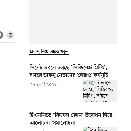
ডাকসু নিয়ে আরও পড়ুন
সিনেট ভবনে চলছে ‘সিন্ডিকেট মিটিং’,
বাইরে ডাকসু নেতাদের ‘ঘেরাও’ কর্মসূচি
২৮ জুলাই ২০২৬
টিএসসিতে ‘ফিমেল জোন’ উদ্বোধন ঘিরে
আলোচনা-সমালোচনা