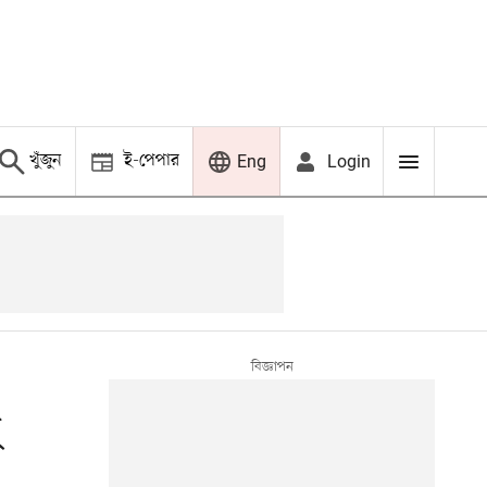
খুঁজুন
ই-পেপার
Login
Eng
হ