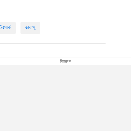
টওয়ার্ক
ডাকসু