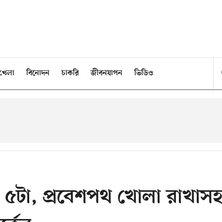
খেলা
বিনোদন
চাকরি
জীবনযাপন
ভিডিও
৫টা, প্রবেশপথ খোলা রাখাস