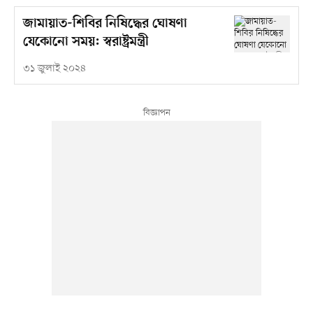
জামায়াত-শিবির নিষিদ্ধের ঘোষণা
যেকোনো সময়: স্বরাষ্ট্রমন্ত্রী
৩১ জুলাই ২০২৪