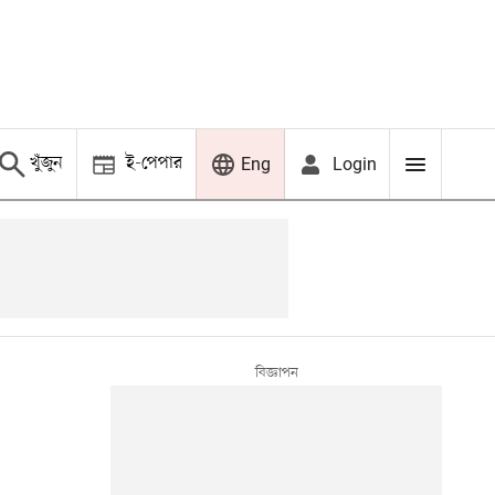
খুঁজুন
ই-পেপার
Login
Eng