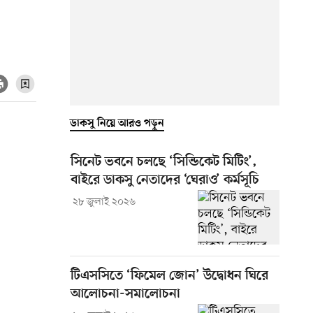
ডাকসু নিয়ে আরও পড়ুন
সিনেট ভবনে চলছে ‘সিন্ডিকেট মিটিং’,
বাইরে ডাকসু নেতাদের ‘ঘেরাও’ কর্মসূচি
২৮ জুলাই ২০২৬
টিএসসিতে ‘ফিমেল জোন’ উদ্বোধন ঘিরে
আলোচনা-সমালোচনা