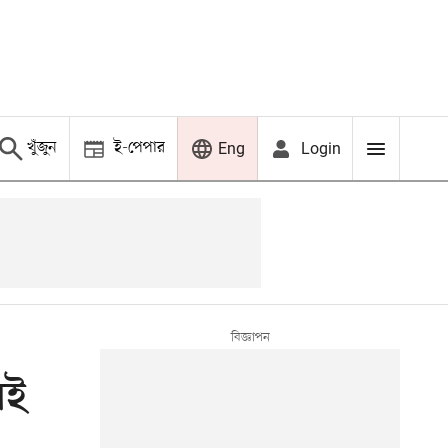
খুঁজুন
ই-পেপার
Login
Eng
েই