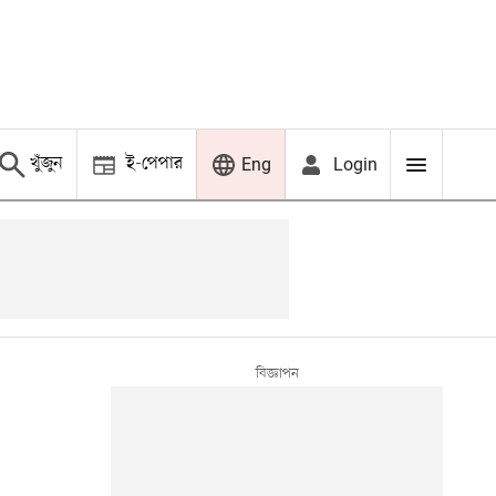
খুঁজুন
ই-পেপার
Login
Eng