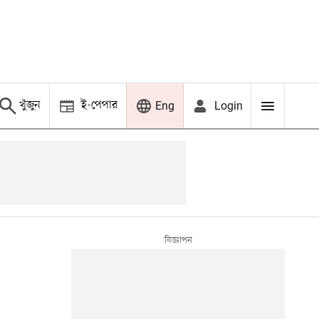
খুঁজুন
ই-পেপার
Login
Eng