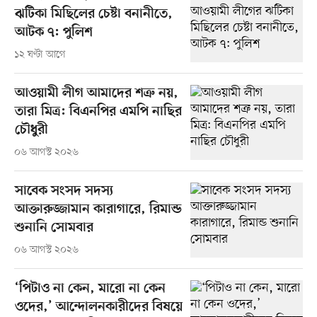
ঝটিকা মিছিলের চেষ্টা বনানীতে,
আটক ৭: পুলিশ
১২ ঘণ্টা আগে
আওয়ামী লীগ আমাদের শত্রু নয়,
তারা মিত্র: বিএনপির এমপি নাছির
চৌধুরী
০৬ আগস্ট ২০২৬
সাবেক সংসদ সদস্য
আক্তারুজ্জামান কারাগারে, রিমান্ড
শুনানি সোমবার
০৬ আগস্ট ২০২৬
‘পিটাও না কেন, মারো না কেন
ওদের,’ আন্দোলনকারীদের বিষয়ে