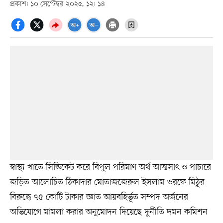
প্রকাশ: ১০ সেপ্টেম্বর ২০২৫, ১২: ১৪
স্বাস্থ্য খাতে সিন্ডিকেট করে বিপুল পরিমাণ অর্থ আত্মসাৎ ও পাচারে
জড়িত আলোচিত ঠিকাদার মোতাজজেরুল ইসলাম ওরফে মিঠুর
বিরুদ্ধে ৭৫ কোটি টাকার জ্ঞাত আয়বহির্ভূত সম্পদ অর্জনের
অভিযোগে মামলা করার অনুমোদন দিয়েছে দুর্নীতি দমন কমিশন