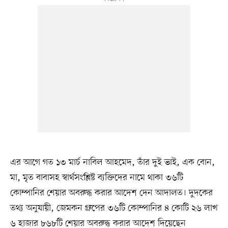
এর আগে গত ১৩ মার্চ নাবিল আহমেদ, তাঁর দুই ভাই, এক বোন,
মা, মৃত বাবাসহ স্বার্থসংশ্লিষ্ট ব্যক্তিদের নামে থাকা ৩৬টি
কোম্পানির শেয়ার অবরুদ্ধ করার আদেশ দেন আদালত। দুদকের
তথ্য অনুযায়ী, জেমকন গ্রুপের ৩৬টি কোম্পানির ৪ কোটি ২৬ লাখ
৬ হাজার ৮৬৮টি শেয়ার অবরুদ্ধ করার আদেশ দিয়েছেন