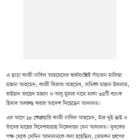
এ ছাড়া কাজী নাবিল আহমেদের স্বার্থসংশ্লিষ্ট পাঁচজন মালিয়া
মান্নান আহমেদ, কাজী সিরাজ আহমেদ, লতিফা মান্নান ইসলাম,
রাইয়াদ জায়েদ মান্নান ও আবু মুসার নামে থাকা ৩৫টি ব্যাংক
হিসাব অবরুদ্ধ করার আদেশ দিয়েছেন আদালত।
এর আগে ১৮ ফেব্রুয়ারি কাজী নাবিল আহমেদ, তাঁর দুই ভাই ও
তাঁদের মায়ের বিদেশযাত্রায় নিষেধাজ্ঞা দেন আদালত। দুদকের
পক্ষ থেকে সেদিন আদালতকে বলা হয়েছিল, জেমকন গ্রুপের