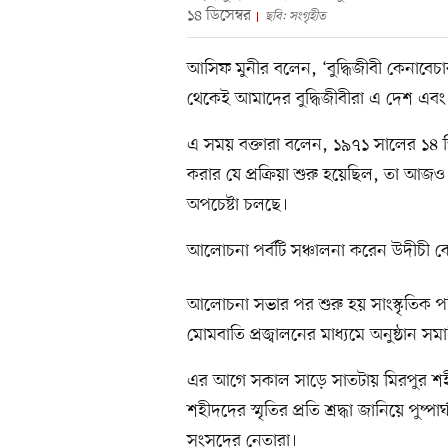
১৪ ডিসেম্বর
ছবি: সংগৃহীত
আসিফ মুনীর বলেন, ‘বুদ্ধিজীবী কেনাবেচা
থেকেই আমাদের বুদ্ধিজীবীরা এ দেশ এব
এ সময় বক্তারা বলেন, ১৯৭১ সালের ১৪ ডিসে
করার যে প্রক্রিয়া শুরু হয়েছিল, তা আজও 
অপচেষ্টা চলছে।
আলোচনা পর্বটি সঞ্চালনা করেন উদীচী কে
আলোচনা সভার পর শুরু হয় সাংস্কৃতিক পর
মোমবাতি প্রজ্বালনের মাধ্যমে অনুষ্ঠান সম
এর আগে সকাল সাড়ে সাতটায় মিরপুর শহীদ 
শহীদদের স্মৃতির প্রতি শ্রদ্ধা জানিয়ে পুষ্পা
সংসদের নেতারা।