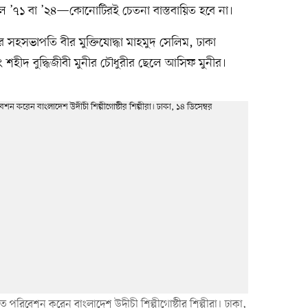
াকলে ’৭১ বা ’২৪—কোনোটিরই চেতনা বাস্তবায়িত হবে না।
র সহসভাপতি বীর মুক্তিযোদ্ধা মাহমুদ সেলিম, ঢাকা
হীদ বুদ্ধিজীবী মুনীর চৌধুরীর ছেলে আসিফ মুনীর।
ীত পরিবেশন করেন বাংলাদেশ উদীচী শিল্পীগোষ্ঠীর শিল্পীরা। ঢাকা,