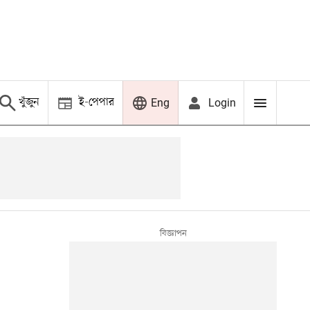
খুঁজুন
ই-পেপার
Login
Eng