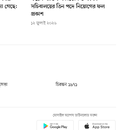
ানো গেছে:
সচিবালয়ের তিন পদে নিয়োগের ফল
প্রকাশ
১২ জুলাই ২০২৬
ধুসভা
চিরন্তন ১৯৭১
মোবাইল অ্যাপস ডাউনলোড করুন