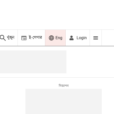
খুঁজুন
ই-পেপার
Login
Eng