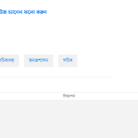
উজ চ্যানেল ফলো করুন
সচিবালয়
জনপ্রশাসন
সচিব