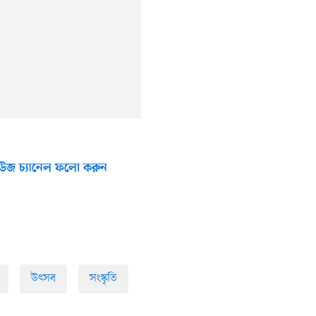
উজ চ্যানেল ফলো করুন
উৎসব
সংস্কৃতি