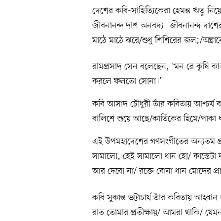
দেশের কবি-সাহিত্যিকেরা হেমন্ত ঋতু নি
জীবনানন্দ দাশ অনবদ্য। জীবনানন্দ দা
মাঠে মাঠে ঝরে/শুধু শিশিরের জল;/অঘ্রান
রামপ্রসাদ সেন বলেছেন, ‘মন রে কৃষি
করলে ফলতো সোনা।’
কবি আসাদ চৌধুরী তাঁর কবিতায় আশ্চর্য বা
বালিশে শুয়ে আছে/কার্তিকের হিমে/পাকা ধ
এই উপমহাদেশের গণসংগীতের অন্যতম প্রা
সামালো, হেই সামালো ধান হো/ কাস্তেট
আর দেবো না/ রক্তে বোনা ধান মোদের প্র
কবি সুকান্ত ভট্টাচার্য তাঁর কবিতায় আহ্বান
রাত তোমার প্রতীক্ষায়/ আমরা থাকি/ যেমন