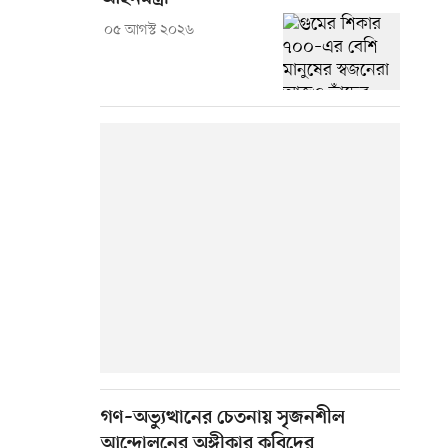
০৫ আগস্ট ২০২৬
গণ–অভ্যুত্থানের চেতনায় সৃজনশীল
আন্দোলনের অঙ্গীকার কবিদের