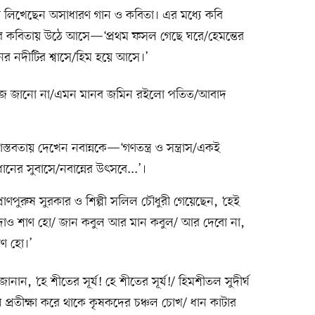
য়ে লিখেছেন অসাধারণ গান ও কবিতা। এর মধ্যে কবি
শের কবিতায় উঠে আসে—‘প্রথম ফসল গেছে ঘরে/হেমন্তের
ের নদীটির শ্বাসে/হিম হয়ে আসে।’
 কাজ জানো না/এমন মানব জমিন রইলো পতিত/আবাদ
স্তবতায় দেখেন নবান্নকে—‘গণতন্ত্র ও সন্ত্রাস/একই
ানের সুবাসে/নবান্নের উৎসবে...’।
ণপুরুষ সুরকার ও শিল্পী সলিল চৌধুরী গেয়েছেন, ‘হেই
া দাও শাণ হো/ জান কবুল আর মান কবুল/ আর দেবো না,
াণ হো।’
 জানান, ‘হে শীতের সূর্য! হে শীতের সূর্য!/ হিমশীতল সুদীর্ঘ
 প্রতীক্ষা করে থাকে কৃষকদের চঞ্চল চোখ/ ধান কাটার