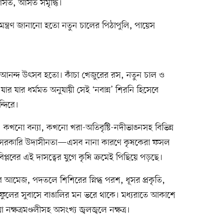
সত, আসত সমৃদ্ধি।
ন্ত্রণ জানানো হতো নতুন চালের পিঠাপুলি, পায়েস
 আনন্দ উৎসব হতো। কাঁচা খেজুরের রস, নতুন চাল ও
ার যার ধর্মমত অনুযায়ী সেই ‘নবান্ন’ শিরনি হিসেবে
দিরে।
কখনো বন্যা, কখনো খরা-অতিবৃষ্টি-নদীভাঙনসহ বিভিন্ন
ভোগী, সরকারি উদাসীনতা—এসব নানা কারণে কৃষকেরা ফসল
বিপ্লবের এই দাসত্বের যুগে কৃষি ক্রমেই পিছিয়ে পড়ছে।
আমেজ, পদতলে শিশিরের স্নিগ্ধ পরশ, ধূসর প্রকৃতি,
উলি ফুলের সুবাসে বাঙালির মন ভরে থাকে। মধ্যরাতে আকাশে
ক্ষত্রমণ্ডলীসহ অসংখ্য জ্বলজ্বলে নক্ষত্র।