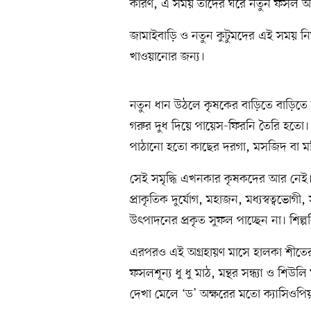
কারণ, এ সময় তাঁদের ঘরে নতুন ফসল আ
জামাইবাড়ি ও নতুন কুটুমদের এই সময় নিম
খাওয়ানোর জন্য।
নতুন ধান উঠলে কৃষকের বাড়িতে বাড়িতে
গরুর দুধ দিয়ে পায়েস-ফিরনি তৈরি হতো। য
পাঠানো হতো কাছের দরগা, মসজিদ বা মন্
সেই সমৃদ্ধি এখনকার কৃষকদের আর নেই। 
প্রাকৃতিক দুর্যোগ, মহাজন, মধ্যস্বত্ব
উৎপাদনের প্রকৃত সুফল পাচ্ছেন না। শিল্প
এরপরও এই অগ্রহায়ণ মাসে হালকা শীতের 
ফসলশূন্য ধু ধু মাঠ, মন্থর সন্ধ্যা ও শি
দেখা মেলে ‘ড’ অক্ষরের মতো ক্যাসিওপিয়া ন