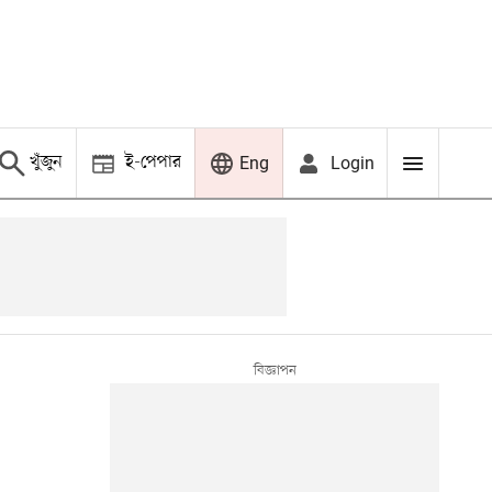
খুঁজুন
ই-পেপার
Login
Eng