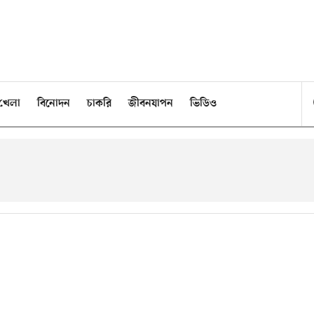
খেলা
বিনোদন
চাকরি
জীবনযাপন
ভিডিও