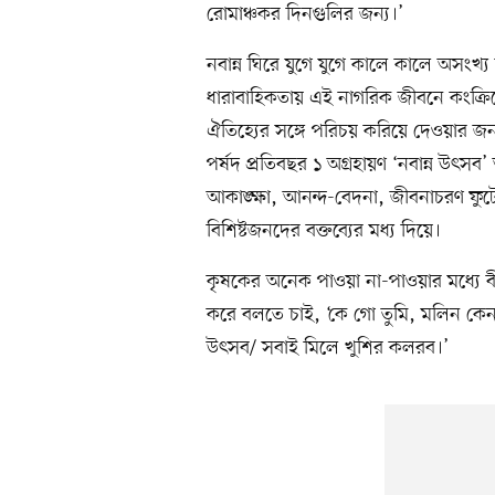
রোমাঞ্চকর দিনগুলির জন্য।’
নবান্ন ঘিরে যুগে যুগে কালে কালে অসংখ
ধারাবাহিকতায় এই নাগরিক জীবনে কংক্রিটের
ঐতিহ্যের সঙ্গে পরিচয় করিয়ে দেওয়ার জন
পর্ষদ প্রতিবছর ১ অগ্রহায়ণ ‘নবান্ন 
আকাঙ্ক্ষা, আনন্দ-বেদনা, জীবনাচরণ ফুটে 
বিশিষ্টজনদের বক্তব্যের মধ্য দিয়ে।
কৃষকের অনেক পাওয়া না-পাওয়ার মধ্যে বীর
করে বলতে চাই, ‘কে গো তুমি, মলিন কেন 
উৎসব/ সবাই মিলে খুশির কলরব।’