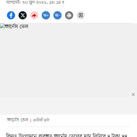
আপডেট: ৩০ জুন ২০২৬, ১৪: ১৪
ফার্নেস তেল
প্রতীকী ছবি
বিদ্যুৎ উৎপাদনে ব্যবহৃত ফার্নেস তেলের দাম লিটারে ৪ টাকা ৪৪