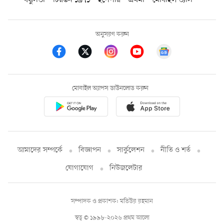
বন্ধুসভা
চিরন্তন ১৯৭১
ইপেপার
প্রথমা
মোবাইল ভ্যাস
অনুসরণ করুন
মোবাইল অ্যাপস ডাউনলোড করুন
আমাদের সম্পর্কে
বিজ্ঞাপন
সার্কুলেশন
নীতি ও শর্ত
যোগাযোগ
নিউজলেটার
সম্পাদক ও প্রকাশক: মতিউর রহমান
স্বত্ব © ১৯৯৮-২০২৬ প্রথম আলো