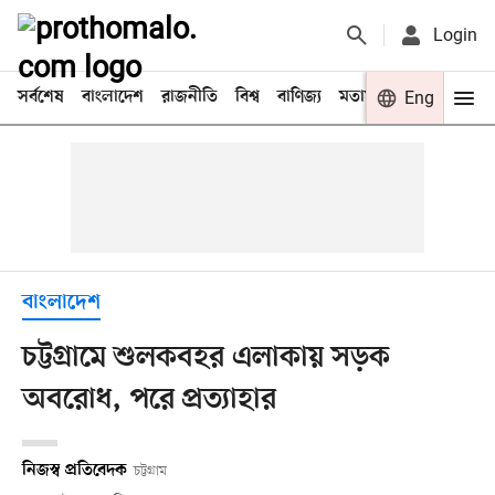
Login
সর্বশেষ
বাংলাদেশ
রাজনীতি
বিশ্ব
বাণিজ্য
মতামত
খেলা
Eng
বিনো
বাংলাদেশ
চট্টগ্রামে শুলকবহর এলাকায় সড়ক
অবরোধ, পরে প্রত্যাহার
নিজস্ব প্রতিবেদক
চট্টগ্রাম