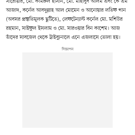
সারোয়ার, মো. কামরুল হাসান, মো. মাহাবুব আলম এবং কে এম
আজাদ, কর্নেল আবদুল্লাহ আল মোমেন ও আনোয়ার লতিফ খান
(অবসর প্রস্তুতিমূলক ছুটিতে), লেফটেন্যান্ট কর্নেল মো. মশিউর
রহমান, সাইফুল ইসলাম ও মো. সারওয়ার বিন কাশেম। আজ
তাঁদের সাবজেল থেকে ট্রাইব্যুনালে এনে এজলাসে তোলা হয়।