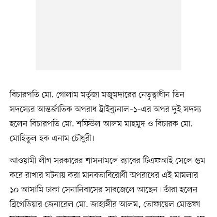
বিচারপতি মো. গোলাম মর্তূজা মজুমদারের নেতৃত্বাধীন তিন
সদস্যের আন্তর্জাতিক অপরাধ ট্রাইব্যুনাল–১–এর অপর দুই সদস্য
হলেন বিচারপতি মো. শফিউল আলম মাহমুদ ও বিচারক মো.
মোহিতুল হক এনাম চৌধুরী।
আওয়ামী লীগ সরকারের শাসনামলে র‍্যাবের টিএফআই সেলে গুম
করে রাখার ঘটনায় করা মানবতাবিরোধী অপরাধের এই মামলার
১০ আসামি ঢাকা সেনানিবাসের সাবজেলে আছেন। তাঁরা হলেন
ব্রিগেডিয়ার জেনারেল মো. জাহাঙ্গীর আলম, তোফায়েল মোস্তফা