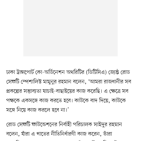
ঢাকা ট্রান্সপোর্ট কো-অর্ডিনেশন অথরিটির (ডিটিসিএ) জ্যেষ্ঠ রোড
সেফটি স্পেশালিস্ট মামুনুর রহমান বলেন, ‘আমরা রাজধানীর সব
প্রকল্পের সম্ভাব্যতা যাচাই-বাছাইয়ের কাজ করেছি। এ ক্ষেত্রে সব
পক্ষকে একসঙ্গে কাজ করতে হবে। কাউকে বাদ দিয়ে, কাউকে
সঙ্গে নিয়ে কাজ করলে হবে না।’
রোড সেফটি ফাউন্ডেশনের নির্বাহী পরিচালক সাইদুর রহমান
বলেন, যাঁরা এ খাতের নীতিনির্ধারণী কাজ করেন, তাঁরা