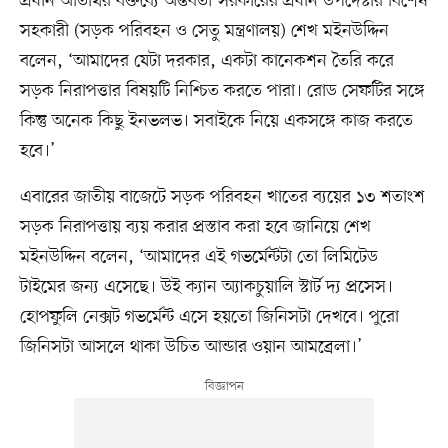
প্রধান অতিথির বক্তব্যে অন্তর্বর্তী সরকারের প্রধান উপদেষ্টার বিশেষ
সহকারী (সড়ক পরিবহন ও সেতু মন্ত্রণালয়) শেখ মইনউদ্দিন
বলেন, ‘আমাদের যেটা দরকার, একটা কানেকশন তৈরি করে
সড়ক নিরাপত্তার বিষয়টি নিশ্চিত করতে পারা। রোড সেফটির সঙ্গে
কিন্তু অনেক কিছু ইনভলভ। সবাইকে নিয়ে একসঙ্গে কাজ করতে
হবে।’
এবারের জাতীয় বাজেটে সড়ক পরিবহন খাতের ব্যয়ের ১৩ শতাংশ
সড়ক নিরাপত্তায় ব্যয় করার প্রস্তাব করা হবে জানিয়ে শেখ
মইনউদ্দিন বলেন, ‘আমাদের এই গভর্মেন্টটা তো লিমিটেড
টাইমের জন্য এসেছে। উই ক্যান অ্যাকচুয়ালি স্টার্ট দ্য প্রসেস।
হোপফুলি নেক্সট গভর্মেন্ট এসে হয়তো জিনিসটা দেখবে। পুরো
জিনিসটা আসলে থাকা উচিত আন্ডার ওয়ান আমব্রেলা।’