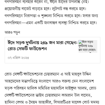
গণপরিবহন ব্যবহার করেন না, ফলে তাঁদের উপলব্ধি নেই।
প্রয়োজনীয় বাজেট বাড়াতে হবে। লুটপাট বন্ধ করতে হবে।
গণপরিবহনে নিরাপত্তা ও শৃঙ্খলা নিশ্চিত করতে হবে। সবার জন্য
গণপরিবহন—এমন একটি জনবান্ধব ব্যবস্থা নিশ্চিত করতে হবে।
আরও পড়ুন
ঈদে সড়ক দুর্ঘটনায় ২৪৯ জন মারা গেছেন:
রোড সেফটি ফাউন্ডেশন
০৭ এপ্রিল ২০২৫
রোড সেফটি ফাউন্ডেশনের চেয়ারম্যান এ আই মাহবুব উদ্দিন
আহমেদের সভাপতিত্বে সংলাপে আরও বক্তব্য দেন বাংলাদেশ
সড়ক পরিবহন মালিক সমিতির মহাসচিব সাইফুল আলম, রোড
সেফটি ফাউন্ডেশনের ভাইস চেয়ারম্যান কামরান উল বাসেত,
হাসিনা বেগম ও সৈয়দ জাহাঙ্গীর, বিআরটিএর সাবেক বোর্ড সদস্য