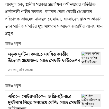
আবদুল হক, স্থানীয় সরকার প্রকৌশল অধিদপ্তরের অতিরিক্ত
প্রকৌশলী শাহীন সরকার, ব্র্যাকের রোড সেফটি প্রোগ্রামের
পরিচালক আহমেদ নাজমুল হোসাইন, বাংলাদেশ ট্রাক ও কাভার্ড
ভ্যান মালিক সমিতির যুগ্ম সাধারণ সম্পাদক জাহাঙ্গীর আলম খান
প্রমুখ।
আরও পড়ুন
সড়ক দুর্ঘটনা কমাতে সমন্বিত জাতীয়
উদ্যোগ প্রয়োজন: রোড সেফটি ফাউন্ডেশন
২৭ জানুয়ারি ২০২৪
আরও পড়ুন
এপ্রিলে মোটরসাইকেল ও থ্রি-হুইলারে
দুর্ঘটনায় নিহত সবচেয়ে বেশি: রোড সেফটি