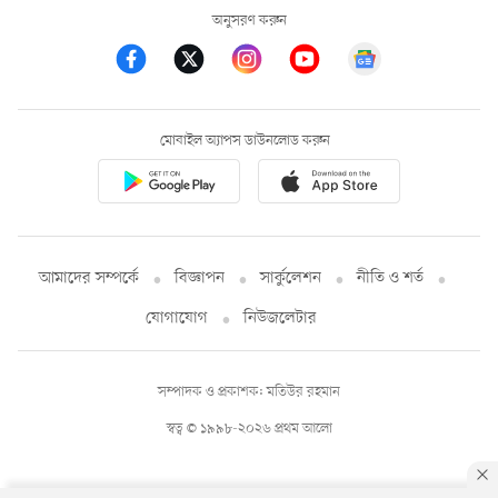
অনুসরণ করুন
মোবাইল অ্যাপস ডাউনলোড করুন
আমাদের সম্পর্কে
বিজ্ঞাপন
সার্কুলেশন
নীতি ও শর্ত
যোগাযোগ
নিউজলেটার
সম্পাদক ও প্রকাশক: মতিউর রহমান
স্বত্ব © ১৯৯৮-২০২৬ প্রথম আলো