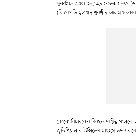
পুনর্বহাল হওয়া অনুচ্ছেদ ৯৬-এর দফা (৬)
(বিচারপতি মুহাম্মদ খুরশীদ আলম সরক
কোনো বিচারকের বিরুদ্ধে দায়িত্ব পালনে
জুডিশিয়াল কাউন্সিলের মাধ্যমে তদন্ত করে