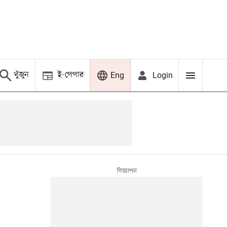
খুঁজুন
ই-পেপার
Login
Eng