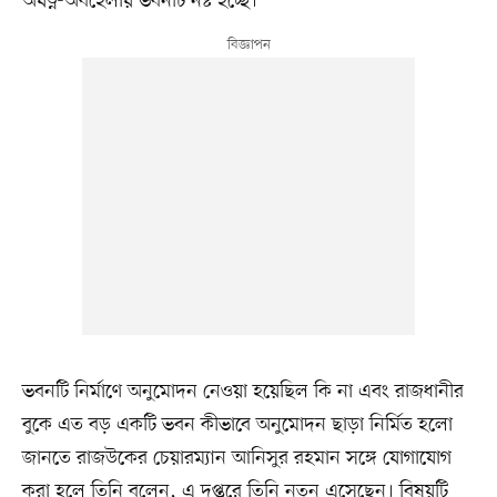
অযত্ন-অবহেলায় ভবনটি নষ্ট হচ্ছে।
ভবনটি নির্মাণে অনুমোদন নেওয়া হয়েছিল কি না এবং রাজধানীর
বুকে এত বড় একটি ভবন কীভাবে অনুমোদন ছাড়া নির্মিত হলো
জানতে রাজউকের চেয়ারম্যান আনিসুর রহমান সঙ্গে যোগাযোগ
করা হলে তিনি বলেন, এ দপ্তরে তিনি নতুন এসেছেন। বিষয়টি