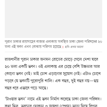
পুরান ঢাকার রায়সাহেব বাজার এলাকায় অবস্থিত ঢাকা জেলা পরিষদের ২০
তলা এই ভবন এখন বোঝায় পরিণত হয়েছে
ছবি: প্রথম আলো
রাজধানীর পুরান ঢাকার জনসন রোডের মোড়ে গেলে দেখা যাবে
২০ তলা একটি ভবন। ওই এলাকায় এর চেয়ে বেশি উচ্চতার আর
কোনো ভবন নেই। তাই চোখ এড়ানোর সুযোগ নেই। এটাও চোখে
পড়বে যে ভবনটি পুরোপুরি খালি। এক বছর, দুই বছর নয়—ছয়
বছর ধরে এভাবে পড়ে আছে।
‘টাওয়ার ভবন’ নামে এই ভবন নির্মাণ করেছে ঢাকা জেলা পরিষদ।
কথা ছিল, ভবনের দোকান ও জায়গা (স্পেস) ভাড়া দিয়ে বিপুল