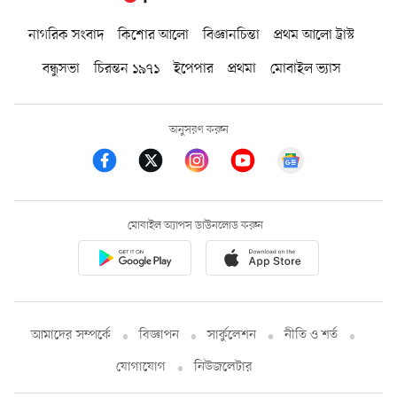
নাগরিক সংবাদ
কিশোর আলো
বিজ্ঞানচিন্তা
প্রথম আলো ট্রাস্ট
বন্ধুসভা
চিরন্তন ১৯৭১
ইপেপার
প্রথমা
মোবাইল ভ্যাস
অনুসরণ করুন
মোবাইল অ্যাপস ডাউনলোড করুন
আমাদের সম্পর্কে
বিজ্ঞাপন
সার্কুলেশন
নীতি ও শর্ত
যোগাযোগ
নিউজলেটার