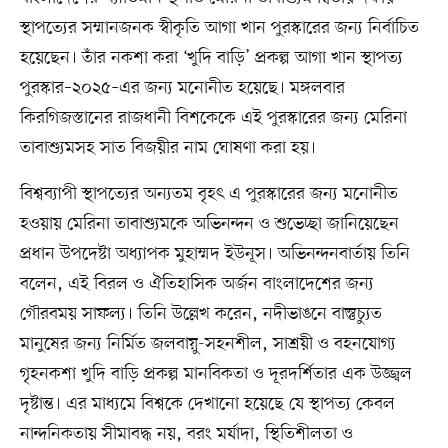
স্থাপত্যের সম্মানজনক স্বীকৃতি আগা খান পুরস্কারের জন্য নির্বাচিত
হয়েছেন। তাঁর নকশা করা ‘খুদি বাড়ি’ প্রকল্প আগা খান স্থাপত্য
পুরস্কার–২০২৫–এর জন্য মনোনীত হয়েছে। মঙ্গলবার
কিরগিজস্তানের রাজধানী বিশকেকে এই পুরস্কারের জন্য মেরিনা
তাবাশ্যুমসহ সাত বিজয়ীর নাম ঘোষণা করা হয়।
বিশ্বব্যাপী স্থাপত্যের অন্যতম বৃহৎ এ পুরস্কারের জন্য মনোনীত
হওয়ায় মেরিনা তাবাশ্যুমকে অভিনন্দন ও শুভেচ্ছা জানিয়েছেন
প্রধান উপদেষ্টা অধ্যাপক মুহাম্মদ ইউনূস। অভিনন্দনবার্তায় তিনি
বলেন, এই বিরল ও ঐতিহাসিক অর্জন বাংলাদেশের জন্য
গৌরবময় সাফল্য। তিনি উল্লেখ করেন, নদীভাঙনে বাস্তুচ্যুত
মানুষের জন্য নির্মিত জলবায়ু-সহনশীল, সাশ্রয়ী ও বহনযোগ্য
গৃহনকশা খুদি বাড়ি প্রকল্প মানবিকতা ও দূরদর্শিতার এক উজ্জ্বল
দৃষ্টান্ত। এর মাধ্যমে বিশ্বকে দেখানো হয়েছে যে স্থাপত্য কেবল
নান্দনিকতায় সীমাবদ্ধ নয়, বরং মর্যাদা, স্থিতিশীলতা ও