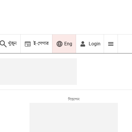
খুঁজুন
ই-পেপার
Login
Eng