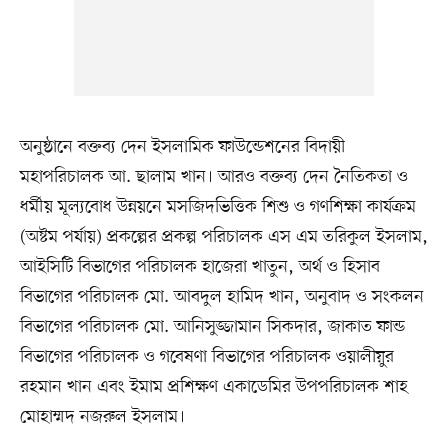
অনুষ্ঠানে বক্তব্য দেন ইসলামিক ফাউন্ডেশনের বিদায়ী
মহাপরিচালক আ. ছালাম খান। আরও বক্তব্য দেন নৈতিকতা ও
ধর্মীয় মূল্যবোধ উন্নয়নে মসজিদভিত্তিক শিশু ও গণশিক্ষা কার্যক্রম
(অষ্টম পর্যায়) প্রকল্পের প্রকল্প পরিচালক এস এম তরিকুল ইসলাম,
আইসিটি বিভাগের পরিচালক হাজেরা খাতুন, অর্থ ও হিসাব
বিভাগের পরিচালক মো. আবদুল হামিদ খান, অনুবাদ ও সংকলন
বিভাগের পরিচালক মো. আনিসুজ্জামান সিকদার, জাকাত ফান্ড
বিভাগের পরিচালক ও গবেষণা বিভাগের পরিচালক ওয়ালীয়ুর
রহমান খান এবং ইমাম প্রশিক্ষণ একাডেমির উপপরিচালক শাহ
মোহাম্মদ নজরুল ইসলাম।