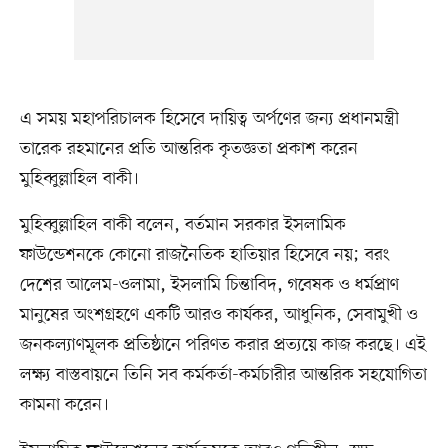
এ সময় মহাপরিচালক হিসেবে দায়িত্ব অর্পণের জন্য প্রধানমন্ত্রী
তারেক রহমানের প্রতি আন্তরিক কৃতজ্ঞতা প্রকাশ করেন
মুহিব্বুল্লাহিল বাকী।
মুহিব্বুল্লাহিল বাকী বলেন, বর্তমান সরকার ইসলামিক
ফাউন্ডেশনকে কোনো রাজনৈতিক হাতিয়ার হিসেবে নয়; বরং
দেশের আলেম-ওলামা, ইসলামি চিন্তাবিদ, গবেষক ও ধর্মপ্রাণ
মানুষের অংশগ্রহণে একটি আরও কার্যকর, আধুনিক, সেবামুখী ও
জনকল্যাণমূলক প্রতিষ্ঠানে পরিণত করার প্রত্যয়ে কাজ করছে। এই
লক্ষ্য বাস্তবায়নে তিনি সব কর্মকর্তা-কর্মচারীর আন্তরিক সহযোগিতা
কামনা করেন।