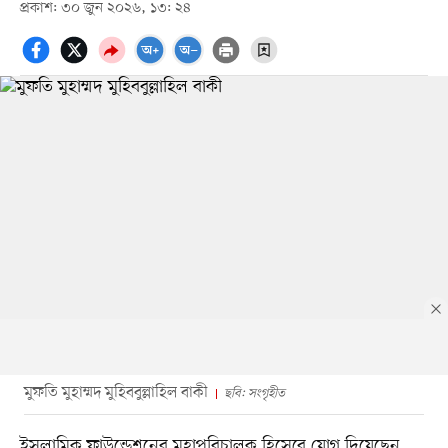
প্রকাশ: ৩০ জুন ২০২৬, ১৩: ২৪
মুফতি মুহাম্মদ মুহিববুল্লাহিল বাকী
ছবি: সংগৃহীত
ইসলামিক ফাউন্ডেশনের মহাপরিচালক হিসেবে যোগ দিয়েছেন