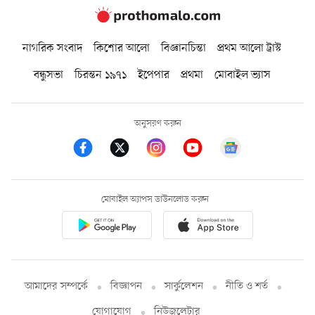
নাগরিক সংবাদ
কিশোর আলো
বিজ্ঞানচিন্তা
প্রথম আলো ট্রাস্ট
বন্ধুসভা
চিরন্তন ১৯৭১
ইপেপার
প্রথমা
মোবাইল ভ্যাস
অনুসরণ করুন
মোবাইল অ্যাপস ডাউনলোড করুন
আমাদের সম্পর্কে
বিজ্ঞাপন
সার্কুলেশন
নীতি ও শর্ত
যোগাযোগ
নিউজলেটার