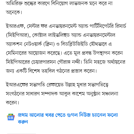
অতিরিক্ত শুল্কের কারণে বিনিয়োগ লাভজনক মনে করে না
অনেকে।
ইআরএফ, সেন্টার ফর এনভায়রনমেন্ট অ্যান্ড পার্টিসিপেটরি রিসার্চ
(সিইপিআর), কোস্টাল লাইভলিহুড অ্যান্ড এনভায়রনমেন্টাল
অ্যাকশন নেটওয়ার্ক (ক্লিন) ও বিডব্লিউজিইডি যৌথভাবে এ
সেমিনারের আয়োজন করেছে। এতে মূল প্রবন্ধ উপস্থাপন করেন
সিইপিআরের চেয়ারপারসন গৌরাঙ্গ নন্দী। তিনি সহজে অর্থায়নের
জন্য একটি বিশেষ তহবিল গঠনের প্রস্তাব করেন।
ইআরএফের সভাপতি রেফায়েত উল্লাহ মৃধার সভাপতিত্বে
সংগঠনের সাধারণ সম্পাদক আবুল কাশেম অনুষ্ঠান সঞ্চালনা
করেন।
প্রথম আলোর খবর পেতে গুগল নিউজ চ্যানেল ফলো
করুন