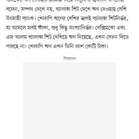
ব্যাংকের ঋণ দেওয়ার প্রক্রিয়া নিয়ে বিদ্যুৎ ও জ্বালানি উপদেষ্টা
বলেন, সম্পদ দেখে নয়, ব্যালান্স শিট দেখে ঋণ দেওয়ায় বেশি
উৎসাহী ব্যাংক। খেলাপি ঋণের বেশির ভাগই ব্যালান্স শিটনির্ভর,
যা আসলে সবই ফাঁকা, শুধু কিছু সংখ্যানির্ভর। বেক্সিমকো এবং
এস আলম ব্যালান্স শিট দেখিয়ে ঋণ নিয়েছে, এখন বেতন দিতে
পারছে না। খেলাপি ঋণ এখন তিনি লাখ কোটি টাকা।