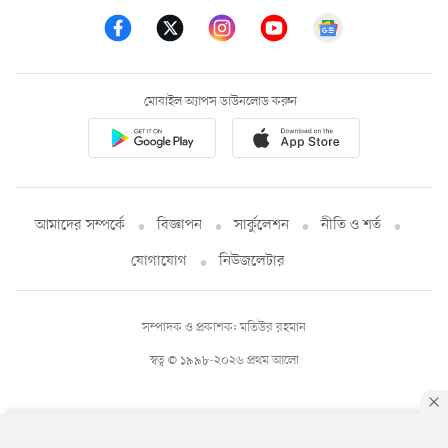
মোবাইল অ্যাপস ডাউনলোড করুন
আমাদের সম্পর্কে
বিজ্ঞাপন
সার্কুলেশন
নীতি ও শর্ত
যোগাযোগ
নিউজলেটার
সম্পাদক ও প্রকাশক: মতিউর রহমান
স্বত্ব © ১৯৯৮-২০২৬ প্রথম আলো