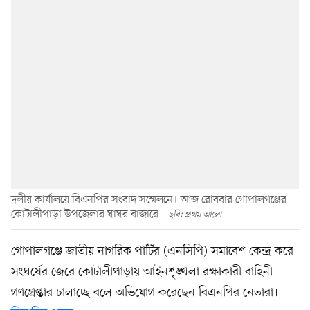
দলীয় কার্যালয়ে বিএনপির সংবাদ সম্মেলনে। আজ রোববার গোপালগঞ্জের
কোটালীপাড়া উপজেলার ঘাঘর বাজারে
ছবি: প্রথম আলো
গোপালগঞ্জে জাতীয় নাগরিক পার্টির (এনসিপি) সমাবেশ কেন্দ্র করে
সংঘর্ষের জেরে কোটালীপাড়ায় আইনশৃঙ্খলা রক্ষাকারী বাহিনী
গণগ্রেপ্তার চালাচ্ছে বলে অভিযোগ করেছেন বিএনপির নেতারা।