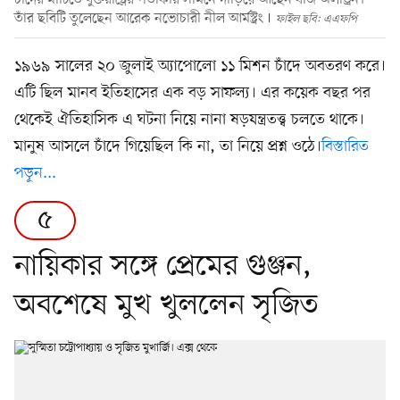
চাঁদের মাটিতে যুক্তরাষ্ট্রের পতাকার সামনে দাঁড়িয়ে আছেন বাজ অলড্রিন।
তাঁর ছবিটি তুলেছেন আরেক নভোচারী নীল আর্মস্ট্রং
ফাইল ছবি: এএফপি
১৯৬৯ সালের ২০ জুলাই অ্যাপোলো ১১ মিশন চাঁদে অবতরণ করে।
এটি ছিল মানব ইতিহাসের এক বড় সাফল্য। এর কয়েক বছর পর
থেকেই ঐতিহাসিক এ ঘটনা নিয়ে নানা ষড়যন্ত্রতত্ত্ব চলতে থাকে।
মানুষ আসলে চাঁদে গিয়েছিল কি না, তা নিয়ে প্রশ্ন ওঠে।
বিস্তারিত
পড়ুন...
৫
নায়িকার সঙ্গে প্রেমের গুঞ্জন,
অবশেষে মুখ খুললেন সৃজিত