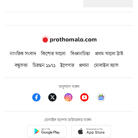
নাগরিক সংবাদ
কিশোর আলো
বিজ্ঞানচিন্তা
প্রথম আলো ট্রাস্ট
বন্ধুসভা
চিরন্তন ১৯৭১
ইপেপার
প্রথমা
মোবাইল ভ্যাস
অনুসরণ করুন
মোবাইল অ্যাপস ডাউনলোড করুন