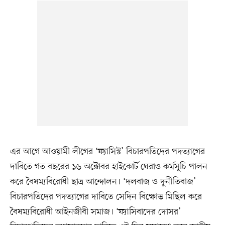
এর আগে আওয়ামী লীগের ‘ফ্যাসিস্ট’ বিচারপতিদের পদত্যাগের
দাবিতে গত বছরের ১৬ অক্টোবর হাইকোর্ট ঘেরাও কর্মসূচি পালন
করে বৈষম্যবিরোধী ছাত্র আন্দোলন। ‘দলবাজ ও দুর্নীতিবাজ’
বিচারপতিদের পদত্যাগের দাবিতে সেদিন বিক্ষোভ মিছিল করে
বৈষম্যবিরোধী আইনজীবী সমাজ। ‘ফ্যাসিবাদের দোসর’