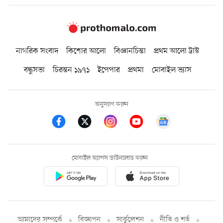
নাগরিক সংবাদ
কিশোর আলো
বিজ্ঞানচিন্তা
প্রথম আলো ট্রাস্ট
বন্ধুসভা
চিরন্তন ১৯৭১
ইপেপার
প্রথমা
মোবাইল ভ্যাস
অনুসরণ করুন
মোবাইল অ্যাপস ডাউনলোড করুন
আমাদের সম্পর্কে
বিজ্ঞাপন
সার্কুলেশন
নীতি ও শর্ত