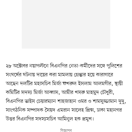
২৮ অক্টোবর নয়াপল্টনে বিএনপির নেতা-কর্মীদের সঙ্গে পুলিশের
সংঘর্ষের ঘটনায় দায়ের করা মামলায় গ্রেপ্তার হয়ে কারাগারে
আছেন দলটির মহাসচিব মির্জা ফখরুল ইসলাম আলমগীর, স্থায়ী
কমিটির সদস্য মির্জা আব্বাস, আমীর খসরু মাহমুদ চৌধুরী,
বিএনপির ভাইস চেয়ারম্যান শাহজাহান ওমর ও শামসুজ্জামান দুদু,
সাংগঠনিক সম্পাদক সৈয়দ এমরান সালেহ প্রিন্স, ঢাকা মহানগর
উত্তর বিএনপির সদস্যসচিব আমিনুল হক প্রমুখ।