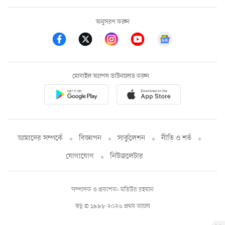
অনুসরণ করুন
মোবাইল অ্যাপস ডাউনলোড করুন
আমাদের সম্পর্কে
বিজ্ঞাপন
সার্কুলেশন
নীতি ও শর্ত
যোগাযোগ
নিউজলেটার
সম্পাদক ও প্রকাশক: মতিউর রহমান
স্বত্ব © ১৯৯৮-২০২৬ প্রথম আলো