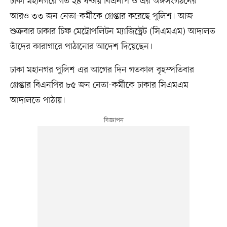
ঢাকা মহানগরে গত ২৪ ঘণ্টায় বিএনপি ও এর অঙ্গসংগঠনের
আরও ৩৩ জন নেতা-কর্মীকে গ্রেপ্তার করেছে পুলিশ। আজ
শুক্রবার ঢাকার চিফ মেট্রোপলিটন ম্যাজিস্ট্রেট (সিএমএম) আদালত
তাঁদের কারাগারে পাঠানোর আদেশ দিয়েছেন।
ঢাকা মহানগর পুলিশ এর আগের দিন গতকাল বৃহস্পতিবার
গ্রেপ্তার বিএনপির ৮৫ জন নেতা-কর্মীকে ঢাকার সিএমএম
আদালতে পাঠায়।