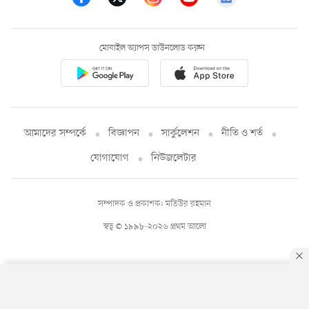
মোবাইল অ্যাপস ডাউনলোড করুন
আমাদের সম্পর্কে
বিজ্ঞাপন
সার্কুলেশন
নীতি ও শর্ত
যোগাযোগ
নিউজলেটার
সম্পাদক ও প্রকাশক: মতিউর রহমান
স্বত্ব © ১৯৯৮-২০২৬ প্রথম আলো
By using this site, you agree to our
Privacy Policy
.
OK