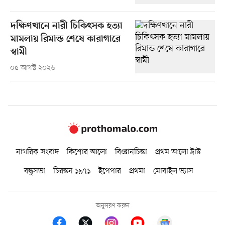
দক্ষিণখানে নারী চিকিৎসক হত্যা
মামলায় রিমান্ড শেষে কারাগারে
স্বামী
০৫ আগস্ট ২০২৬
নাগরিক সংবাদ
কিশোর আলো
বিজ্ঞানচিন্তা
প্রথম আলো ট্রাস্ট
বন্ধুসভা
চিরন্তন ১৯৭১
ইপেপার
প্রথমা
মোবাইল ভ্যাস
অনুসরণ করুন