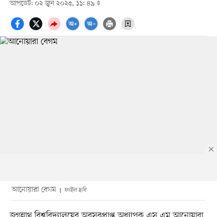
আপডেট: ০২ জুন ২০২৫, ১১: ৪৯
আনোয়ারা বেগম
ফাইল ছবি
জগন্নাথ বিশ্ববিদ্যালয়ের অবসরপ্রাপ্ত অধ্যাপক এস এম আনোয়ারা