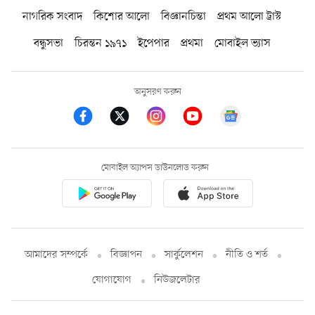
নাগরিক সংবাদ
কিশোর আলো
বিজ্ঞানচিন্তা
প্রথম আলো ট্রাস্ট
বন্ধুসভা
চিরন্তন ১৯৭১
ইপেপার
প্রথমা
মোবাইল ভ্যাস
অনুসরণ করুন
মোবাইল অ্যাপস ডাউনলোড করুন
আমাদের সম্পর্কে
বিজ্ঞাপন
সার্কুলেশন
নীতি ও শর্ত
যোগাযোগ
নিউজলেটার