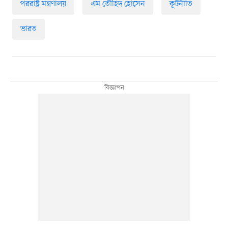
পররাষ্ট্র মন্ত্রণালয়
এম তৌহিদ হোসেন
কূটনীতি
ভারত