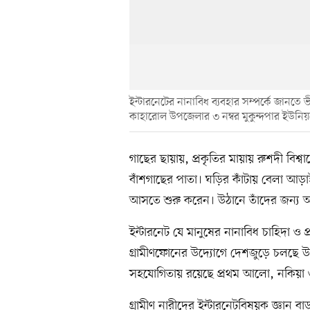
ইন্টারনেটের নানাবিধ ব্যবহার সম্পর্কে জান
কাহারোল উপজেলার ৩ নম্বর মুকুন্দপার ইউনিয়ন
গাছের ছায়ায়, প্রকৃতির মায়ায় রুশদী ব
বাঁশগাছের পাতা। ঘড়ির কাঁটায় বেলা আ
আসতে শুরু করেন। উঠানে তাঁদের জন্য আয়ো
ইন্টারনেট যে মানুষের নানাবিধ চাহিদা 
গ্রামীণফোনের উদ্যোগে দেশজুড়ে চলছে উঠ
সহযোগিতায় রয়েছে প্রথম আলো, নকিয়া ও
গ্রামীণ নারীদের ইন্টারনেটবিষয়ক জ্ঞান