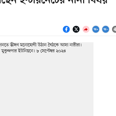
খছেন ইন্টারনেটের নানা বিষয়