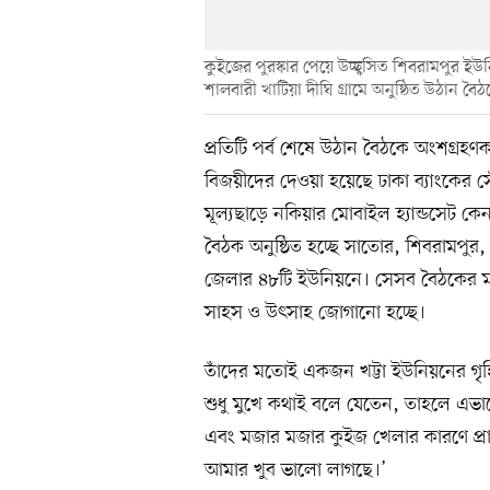
কুইজের পুরস্কার পেয়ে উচ্ছ্বসিত শিবরামপুর ইউ
শালবারী খাটিয়া দীঘি গ্রামে অনুষ্ঠিত উঠান বৈঠ
প্রতিটি পর্ব শেষে উঠান বৈঠকে অংশগ্রহ
বিজয়ীদের দেওয়া হয়েছে ঢাকা ব্যাংকের স
মূল্যছাড়ে নকিয়ার মোবাইল হ্যান্ডসেট 
বৈঠক অনুষ্ঠিত হচ্ছে সাতোর, শিবরামপুর,
জেলার ৪৮টি ইউনিয়নে। সেসব বৈঠকের মাধ্যম
সাহস ও উৎসাহ জোগানো হচ্ছে।
তাঁদের মতোই একজন খট্টা ইউনিয়নের গৃহ
শুধু মুখে কথাই বলে যেতেন, তাহলে এভাব
এবং মজার মজার কুইজ খেলার কারণে প্র
আমার খুব ভালো লাগছে।’