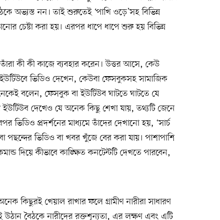
কে অভ্যস্ত নন। তাই শুরুতেই ‘পাখি ওড়ে’সহ বিভিন্ন
নোর চেষ্টা করা হয়। এরপর ধাপে ধাপে শুরু হয় বিভিন্ন
তাঁরা কী কী কাজে ব্যবহার করেন। উত্তর আসে, কেউ
উ ইউটিউবে ভিডিও দেখেন, কেউবা ফেসবুকসহ সামাজিক
েকেই বলেন, ফেসবুক বা ইউটিউব ঘাটতে ঘাটতে যে
ু ইউটিউব দেখেও যে অনেক কিছু শেখা যায়, তথ্যটি জেনে
 ভিডিও প্রদর্শনের মাধ্যমে তাঁদের দেখানো হয়, ‘সার্চ
া পছন্দের ভিডিও বা খবর খুঁজে বের করা যায়। পাশাপাশি
মান্ড দিয়ে কীভাবে কাঙ্ক্ষিত কনটেন্টটি দেখতে পারবেন,
নেক কিছুরই খেয়াল রাখার ফলে গ্রামীণ নারীরা সাধারণ
ই উঠান বৈঠকে নারীদের রক্তশূন্যতা, এর লক্ষণ এবং এটি