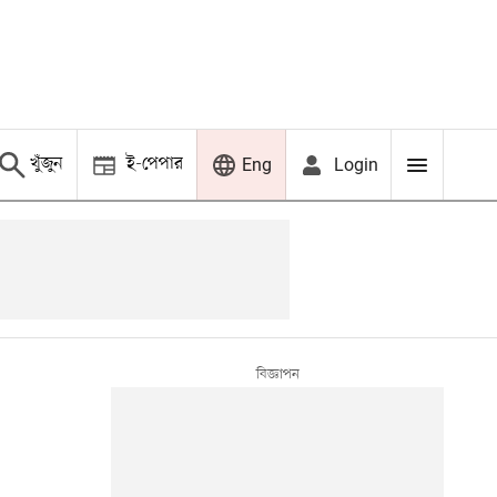
খুঁজুন
ই-পেপার
Login
Eng