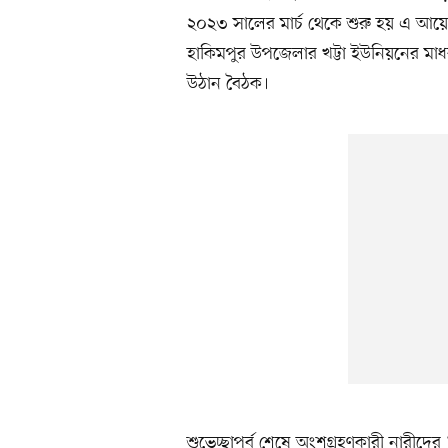
২০২৩ সালের মার্চ থেকে শুরু হয় এ আয়ো
হাকিমপুর উপজেলার খট্টা ইউনিয়নের মাধবপ
উঠান বৈঠক।
শুভেচ্ছাপর্ব শেষে অংশগ্রহণকারী নারীদের