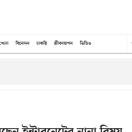
খেলা
বিনোদন
চাকরি
জীবনযাপন
ভিডিও