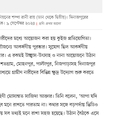
নিয়নের শম্পা রানী রায় (ডান থেকে দ্বিতীয়)। দিনাজপুরের
কে। ৯ সেপ্টেম্বর ২০২৪
ছবি: প্রথম আলো
ণকারীদের মধ্যে আয়োজন করা হয় কুইজ প্রতিযোগিতা।
ৌজন্যে আকর্ষণীয় পুরস্কার। সুযোগ ছিল আকর্ষণীয়
কেনার। এ রকমই উচ্ছ্বাস-উৎসাহ ও নানা আয়োজনে উঠান
 শতগ্রাম, মোহনপুর, পাল্টাপুর, নিজপাড়াসহ দিনাজপুর
ে গ্রামীণ নারীদের বিভিন্ন ক্ষুদ্র উদ্যোগ শুরু করতে
িণী মোসাম্মত সাজিদা আক্তার। তিনি বলেন, ‘আপা যদি
ে মনে রাখতে পারতাম না। কথার সঙ্গে বড়পর্দায় ভিডিও
ায় সব তথ্যই মনে রাখা সহজ হয়েছে। উঠান বৈঠকে এসে