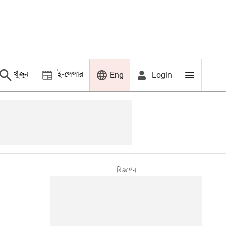
খুঁজুন
ই-পেপার
Login
Eng