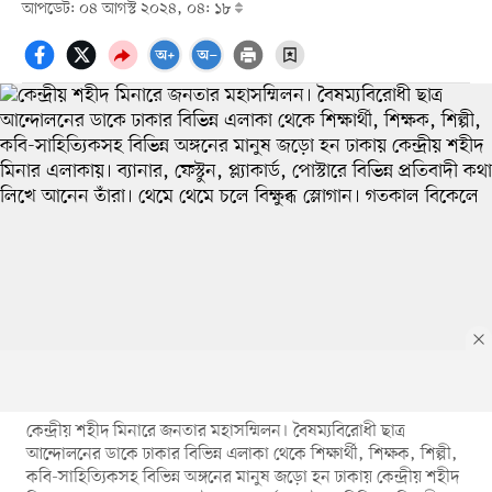
আপডেট: ০৪ আগস্ট ২০২৪, ০৪: ১৮
কেন্দ্রীয় শহীদ মিনারে জনতার মহাসম্মিলন। বৈষম্যবিরোধী ছাত্র
আন্দোলনের ডাকে ঢাকার বিভিন্ন এলাকা থেকে শিক্ষার্থী, শিক্ষক, শিল্পী,
কবি-সাহিত্যিকসহ বিভিন্ন অঙ্গনের মানুষ জড়ো হন ঢাকায় কেন্দ্রীয় শহীদ