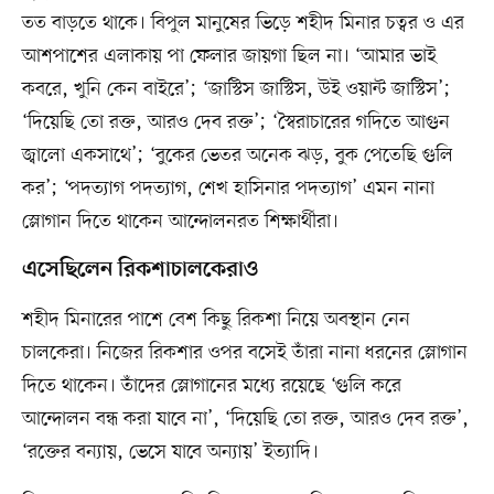
তত বাড়তে থাকে। বিপুল মানুষের ভিড়ে শহীদ মিনার চত্বর ও এর
আশপাশের এলাকায় পা ফেলার জায়গা ছিল না। ‘আমার ভাই
কবরে, খুনি কেন বাইরে’; ‘জাস্টিস জাস্টিস, উই ওয়ান্ট জাস্টিস’;
‘দিয়েছি তো রক্ত, আরও দেব রক্ত’; ‘স্বৈরাচারের গদিতে আগুন
জ্বালো একসাথে’; ‘বুকের ভেতর অনেক ঝড়, বুক পেতেছি গুলি
কর’; ‘পদত্যাগ পদত্যাগ, শেখ হাসিনার পদত্যাগ’ এমন নানা
স্লোগান দিতে থাকেন আন্দোলনরত শিক্ষার্থীরা।
এসেছিলেন রিকশাচালকেরাও
শহীদ মিনারের পাশে বেশ কিছু রিকশা নিয়ে অবস্থান নেন
চালকেরা। নিজের রিকশার ওপর বসেই তাঁরা নানা ধরনের স্লোগান
দিতে থাকেন। তাঁদের স্লোগানের মধ্যে রয়েছে ‘গুলি করে
আন্দোলন বন্ধ করা যাবে না’, ‘দিয়েছি তো রক্ত, আরও দেব রক্ত’,
‘রক্তের বন্যায়, ভেসে যাবে অন্যায়’ ইত্যাদি।