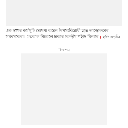
এক দফার কর্মসূচি ঘোষণা করেন বৈষম্যবিরোধী ছাত্র আন্দোলনের
সমন্বয়কেরা। গতকাল বিকেলে ঢাকার কেন্দ্রীয় শহীদ মিনারে
ছবি: সংগৃহীত