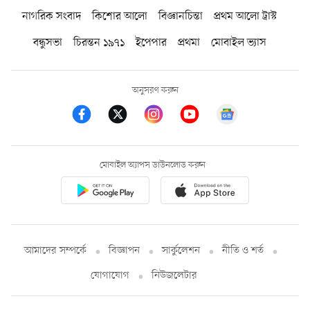
নাগরিক সংবাদ
কিশোর আলো
বিজ্ঞানচিন্তা
প্রথম আলো ট্রাস্ট
বন্ধুসভা
চিরন্তন ১৯৭১
ইপেপার
প্রথমা
মোবাইল ভ্যাস
অনুসরণ করুন
মোবাইল অ্যাপস ডাউনলোড করুন
আমাদের সম্পর্কে
বিজ্ঞাপন
সার্কুলেশন
নীতি ও শর্ত
যোগাযোগ
নিউজলেটার