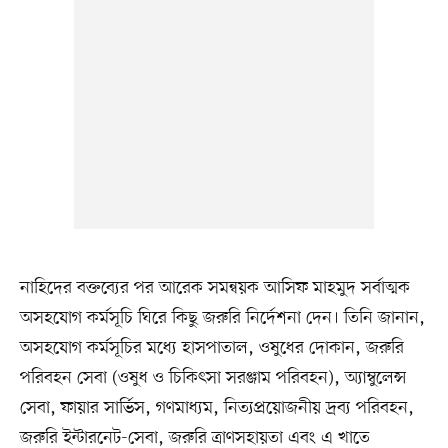
নাহিদের বক্তব্যের পর আরেক সমন্বয়ক আসিফ মাহমুদ সর্বাত্মক
অসহযোগ কর্মসূচি ঘিরে কিছু জরুরি নির্দেশনা দেন। তিনি জানান,
অসহযোগ কর্মসূচির মধ্যে হাসপাতাল, ওষুধের দোকান, জরুরি
পরিবহন সেবা (ওষুধ ও চিকিৎসা সরঞ্জাম পরিবহন), অ্যাম্বুলেন্স
সেবা, ফায়ার সার্ভিস, গণমাধ্যম, নিত্যপ্রয়োজনীয় দ্রব্য পরিবহন,
জরুরি ইন্টারনেট-সেবা, জরুরি ত্রাণসহায়তা এবং এ খাতে