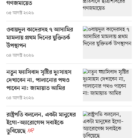
গণজমায়েত
০৫ আগস্ট ২০২৬
ওবায়দুল কাদেরসহ ৭ আসামির
মামলায় প্রথম দিনের যুক্তিতর্ক
উপস্থাপন
০৪ আগস্ট ২০২৬
নতুন ফ্যাসিবাদ সৃষ্টির দুঃসাহস
দেখাবেন না, পালানোর পথও
পাবেন না: জামায়াত আমির
০৪ আগস্ট ২০২৬
রাষ্ট্রপতি বললেন, একটা মানুষের
ইগো–অ্যারোগেন্স সবাইকে
ডুবিয়েছে