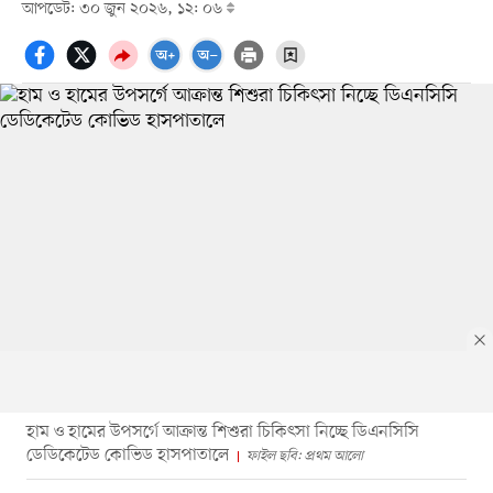
আপডেট: ৩০ জুন ২০২৬, ১২: ০৬
হাম ও হামের উপসর্গে আক্রান্ত শিশুরা চিকিৎসা নিচ্ছে ডিএনসিসি
ডেডিকেটেড কোভিড হাসপাতালে
ফাইল ছবি: প্রথম আলো