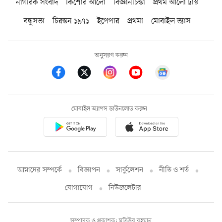
নাগরিক সংবাদ
কিশোর আলো
বিজ্ঞানচিন্তা
প্রথম আলো ট্রাস্ট
বন্ধুসভা
চিরন্তন ১৯৭১
ইপেপার
প্রথমা
মোবাইল ভ্যাস
অনুসরণ করুন
মোবাইল অ্যাপস ডাউনলোড করুন
আমাদের সম্পর্কে
বিজ্ঞাপন
সার্কুলেশন
নীতি ও শর্ত
যোগাযোগ
নিউজলেটার
সম্পাদক ও প্রকাশক: মতিউর রহমান