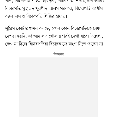
খান, বিচারপতি নাইমা হায়দার, বিচারপতি শেখ হাসান আরিফ,
বিচারপতি মুহাম্মদ খুরশীদ আলম সরকার, বিচারপতি আশীষ
রঞ্জন দাস ও বিচারপতি খিজির হায়াত।
সুপ্রিম কোর্ট প্রশাসন বলছে, কোন কোন বিচারপতিকে বেঞ্চ
দেওয়া হয়নি, তা আদালত খোলার পরই দেখা যাবে। উল্লেখ্য,
বেঞ্চ না দিলে বিচারপতিরা বিচারকাজে অংশ নিতে পারেন না।