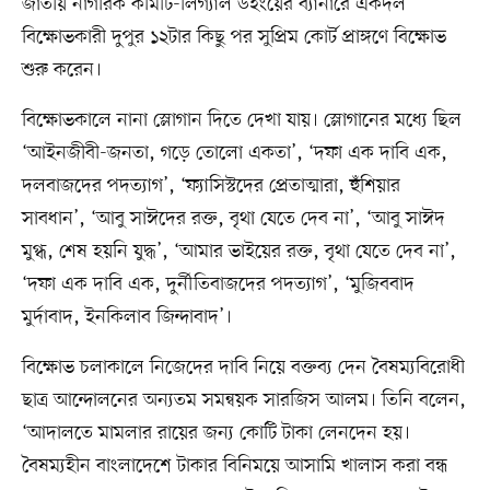
জাতীয় নাগরিক কমিটি-লিগ্যাল উইংয়ের ব্যানারে একদল
বিক্ষোভকারী দুপুর ১২টার কিছু পর সুপ্রিম কোর্ট প্রাঙ্গণে বিক্ষোভ
শুরু করেন।
বিক্ষোভকালে নানা স্লোগান দিতে দেখা যায়। স্লোগানের মধ্যে ছিল
‘আইনজীবী-জনতা, গড়ে তোলো একতা’, ‘দফা এক দাবি এক,
দলবাজদের পদত্যাগ’, ‘ফ্যাসিস্টদের প্রেতাত্মারা, হুঁশিয়ার
সাবধান’, ‘আবু সাঈদের রক্ত, বৃথা যেতে দেব না’, ‘আবু সাঈদ
মুগ্ধ, শেষ হয়নি যুদ্ধ’, ‘আমার ভাইয়ের রক্ত, বৃথা যেতে দেব না’,
‘দফা এক দাবি এক, দুর্নীতিবাজদের পদত্যাগ’, ‘মুজিববাদ
মুর্দাবাদ, ইনকিলাব জিন্দাবাদ’।
বিক্ষোভ চলাকালে নিজেদের দাবি নিয়ে বক্তব্য দেন বৈষম্যবিরোধী
ছাত্র আন্দোলনের অন্যতম সমন্বয়ক সারজিস আলম। তিনি বলেন,
‘আদালতে মামলার রায়ের জন্য কোটি টাকা লেনদেন হয়।
বৈষম্যহীন বাংলাদেশে টাকার বিনিময়ে আসামি খালাস করা বন্ধ