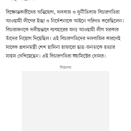
বিক্ষোভকারীদের অভিযোগ, দলবাজ ও দুর্নীতিবাজ বিচারপতিরা
আওয়ামী লীগের ইচ্ছা ও নির্দেশনাকে আইনে পরিণত করেছিলেন।
বিচারাঙ্গনকে দলীয়ভাবে ব্যবহারের জন্য আওয়ামী লীগ সরকার
তাঁদের নিয়োগ দিয়েছিল। এই বিচারপতিদের দলবাজির কারণেই
সাবেক প্রধানমন্ত্রী শেখ হাসিনা হাজারো ছাত্র-জনতাকে হত্যার
সাহস দেখিয়েছেন। এই বিচারপতিরা ফ্যাসিস্টের দোসর।