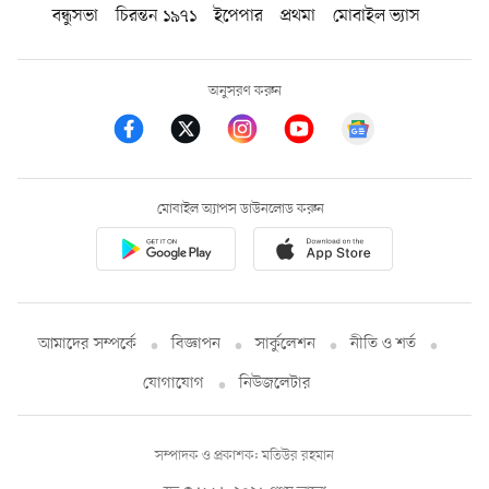
বন্ধুসভা
চিরন্তন ১৯৭১
ইপেপার
প্রথমা
মোবাইল ভ্যাস
অনুসরণ করুন
মোবাইল অ্যাপস ডাউনলোড করুন
আমাদের সম্পর্কে
বিজ্ঞাপন
সার্কুলেশন
নীতি ও শর্ত
যোগাযোগ
নিউজলেটার
সম্পাদক ও প্রকাশক: মতিউর রহমান