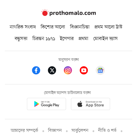
নাগরিক সংবাদ
কিশোর আলো
বিজ্ঞানচিন্তা
প্রথম আলো ট্রাস্ট
বন্ধুসভা
চিরন্তন ১৯৭১
ইপেপার
প্রথমা
মোবাইল ভ্যাস
অনুসরণ করুন
মোবাইল অ্যাপস ডাউনলোড করুন
আমাদের সম্পর্কে
বিজ্ঞাপন
সার্কুলেশন
নীতি ও শর্ত