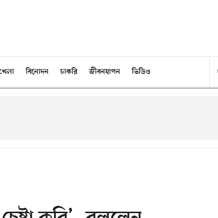
খেলা
বিনোদন
চাকরি
জীবনযাপন
ভিডিও