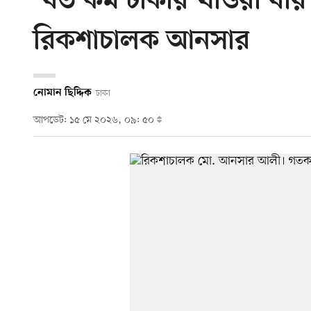
‘যত কম টাকায় খাওয়া যায় 
রিকশাচালক আনসার
নোমান ছিদ্দিক
ঢাকা
আপডেট: ১৫ মে ২০২৬, ০৯: ৫০