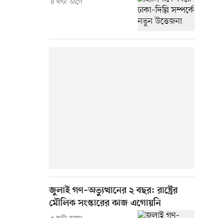
৪ ঘণ্টা আগে
জুলাই গণ–অভ্যুত্থানের ২ বছর: রাষ্ট্রের
মৌলিক সংস্কারের কাজ এগোয়নি