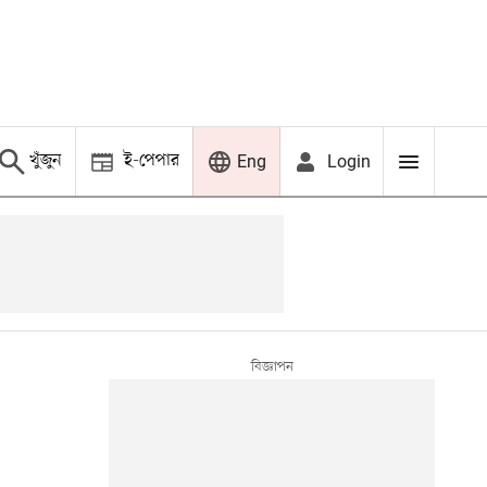
খুঁজুন
ই-পেপার
Login
Eng