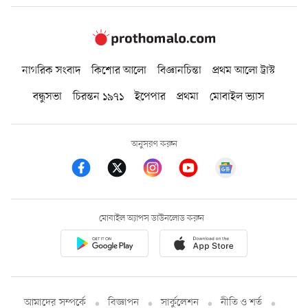
নাগরিক সংবাদ
কিশোর আলো
বিজ্ঞানচিন্তা
প্রথম আলো ট্রাস্ট
বন্ধুসভা
চিরন্তন ১৯৭১
ইপেপার
প্রথমা
মোবাইল ভ্যাস
অনুসরণ করুন
মোবাইল অ্যাপস ডাউনলোড করুন
আমাদের সম্পর্কে
বিজ্ঞাপন
সার্কুলেশন
নীতি ও শর্ত