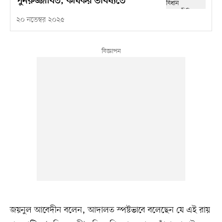
পুনরুজ্জীবিত, কার্যকর ভবিষ্যতে
২০ নভেম্বর ২০২৫
জয়নুল আবেদীন বলেন, আদালত স্পষ্টভাবে বলেছেন যে এই রায়