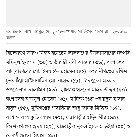
একজনের লাশ অ্যাম্বুলেন্সে তুলছেন ফায়ার সার্ভিসের সদস্যরা
ছবি: প্রথম
আলো
বিস্ফোরণে আরও নিহত হয়েছেন লালবাগের ইসলামবাগের দম্পতি
মমিনুল ইসলাম (৩৮) ও তাঁর স্ত্রী নদী আক্তার (৩৬), বংশালের
আলুবাজারের মো. ইসমাঈল হোসেন (৪২), কেরানীগঞ্জের দক্ষিণ
চুনকটিয়া মাস্টারবাড়ির মো. রাহাত (১৮), চাঁদপুরের মতলব
উপজেলার আলামিন (২৩)। মুন্সিগঞ্জ সদরের মাঈন উদ্দিন (৫০),
বংশালের নাজমুল হোসেন (২৫), মানিকগঞ্জের ওবায়দুল হাসান
বাবুল (৫৫), মুন্সিগঞ্জের গজারিয়ার আবু জাফর সিদ্দিক (৩৪),
বংশালের আকুতি বেগম (৭০), যাত্রাবাড়ীর ইদ্রিস মীর (৬০),
কিশোরগঞ্জের হৃদয় (২০), যাত্রবাড়ীর নুরুল ইসলাম ভূইয়া (৫৫) ও
কেরাণীগঞ্জের সিয়াম (১৯)।