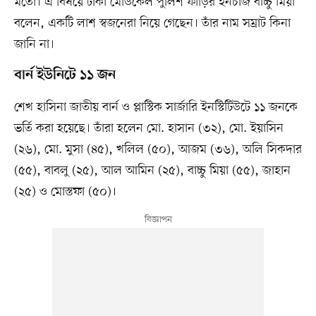
মতো। এ বিষয়ে ঢাকা মেডিকেল পুলিশ ফাঁড়ির ইনচার্জ বাচ্চু মিয়া
বলেন, একটি লাশ স্বজনেরা নিয়ে গেছেন। তাঁর নাম সম্রাট কিনা
জানি না।
বার্ন ইউনিটে ১১ জন
শেখ হাসিনা জাতীয় বার্ন ও প্লাস্টিক সার্জারি ইনস্টিটিউটে ১১ জনকে
ভর্তি করা হয়েছে। তাঁরা হলেন মো. হাসান (৩২), মো. ইয়াসিন
(২৬), মো. মুসা (৪৫), খলিল (৫০), আজম (৩৬), অলি সিকদার
(৫৫), বাবলু (২৫), আল আমিন (২৫), বাচ্চু মিয়া (৫৫), জাহান
(২৫) ও মোস্তফা (৫০)।