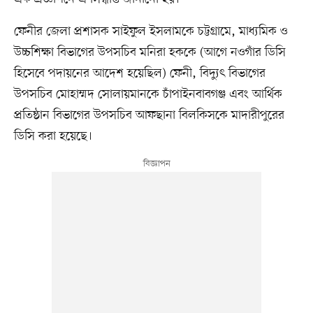
ফেনীর জেলা প্রশাসক সাইফুল ইসলামকে চট্টগ্রামে, মাধ্যমিক ও
উচ্চশিক্ষা বিভাগের উপসচিব মনিরা হককে (আগে নওগাঁর ডিসি
হিসেবে পদায়নের আদেশ হয়েছিল) ফেনী, বিদ্যুৎ বিভাগের
উপসচিব মোহাম্মদ সোলায়মানকে চাঁপাইনবাবগঞ্জ এবং আর্থিক
প্রতিষ্ঠান বিভাগের উপসচিব আফছানা বিলকিসকে মাদারীপুরের
ডিসি করা হয়েছে।