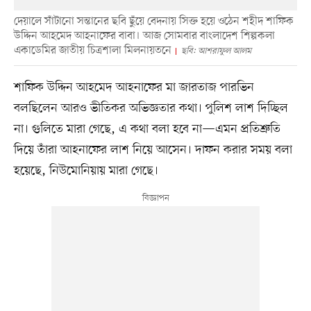
দেয়ালে সাঁটানো সন্তানের ছবি ছুঁয়ে বেদনায় সিক্ত হয়ে ওঠেন শহীদ শাফিক
উদ্দিন আহমেদ আহনাফের বাবা। আজ সোমবার বাংলাদেশ শিল্পকলা
একাডেমির জাতীয় চিত্রশালা মিলনায়তনে
ছবি: আশরাফুল আলম
শাফিক উদ্দিন আহমেদ আহনাফের মা জারতাজ পারভিন
বলছিলেন আরও ভীতিকর অভিজ্ঞতার কথা। পুলিশ লাশ দিচ্ছিল
না। গুলিতে মারা গেছে, এ কথা বলা হবে না—এমন প্রতিশ্রুতি
দিয়ে তাঁরা আহনাফের লাশ নিয়ে আসেন। দাফন করার সময় বলা
হয়েছে, নিউমোনিয়ায় মারা গেছে।