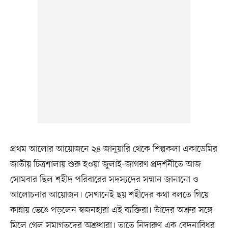
প্রথম আলোর আয়োজনে ২৪ জানুয়ারি থেকে শিল্পকলা একাডেমির
জাতীয় চিত্রশালায় শুরু হওয়া জুলাই-জাগরণ প্রদর্শনীতে আজ
সোমবার ছিল শহীদ পরিবারের সদস্যদের সম্মান জানানো ও
আলোচনার আয়োজন। সেখানেই ছয় শহীদের কথা বলতে গিয়ে
কান্নায় ভেঙে পড়লেন স্বজনহারা এই ব্যক্তিরা। তাঁদের অশ্রুর সঙ্গে
মিলে গেল সমাগতদের অশ্রুধারা। তাতে নিদারুণ এক বেদনাবিধুর