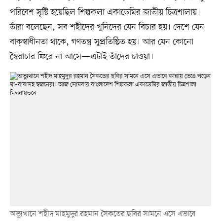
পরিবেশ সৃষ্টি হয়েছিল শিল্পকলা একাডেমির জাতীয় চিত্রশালায়।
তাঁরা বলেছেন, সব শহীদের খুনিদের যেন বিচার হয়। দেশে যেন
বাক্‌স্বাধীনতা থাকে, গণতন্ত্র সুপ্রতিষ্ঠিত হয়। আর যেন কোনো
স্বৈরাচার ফিরে না আসে—এটাই তাঁদের চাওয়া।
অভ্যুত্থানে শহীদ মাহমুদুর রহমান সৈকতের ছবির সামনে এসে এভাবে