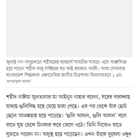
জুলাই গণ–অভ্যুত্থানে শহীদদের ব্যবহার্য সামগ্রীর সামনে এসে অশ্রুসিক্ত
হয়ে পড়েন শহীদ আবু সাঈদের বড় ভাই রমজান আলী। আজ সোমবার
বাংলাদেশ শিল্পকলা একাডেমির জাতীয় চিত্রশালা মিলনায়তনে
ছবি:
আশরাফুল আলম
শহীদ নাঈমা সুলতানার মা আইনুন নাহার বলেন, ঘরের বারান্দায়
মাথায় গুলিবিদ্ধ হয়ে মেয়ে মারা গেছে। এর পর থেকে তাঁর ছোট
ছেলে আতঙ্কগ্রস্ত হয়ে পড়েছে। ‘গুলি আসল, গুলি আসল’ বলে
রাতে ঘুম থেকে চিৎকার করে জেগে ওঠে। তিনি নিজেও রাতে
ঘুমাতে পারেন না। অসুস্থ হয়ে পড়েছেন। এখন তাঁকে দুবেলা ওষুধ