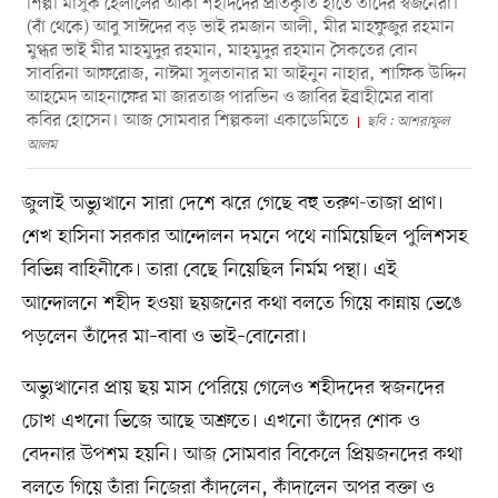
শিল্পী মাসুক হেলালের আঁকা শহীদদের প্রতিকৃতি হাতে তাঁদের স্বজনেরা।
(বাঁ থেকে) আবু সাঈদের বড় ভাই রমজান আলী, মীর মাহফুজুর রহমান
মুগ্ধর ভাই মীর মাহমুদুর রহমান, মাহমুদুর রহমান সৈকতের বোন
সাবরিনা আফরোজ, নাঈমা সুলতানার মা আইনুন নাহার, শাফিক উদ্দিন
আহমেদ আহনাফের মা জারতাজ পারভিন ও জাবির ইব্রাহীমের বাবা
কবির হোসেন। আজ সোমবার শিল্পকলা একাডেমিতে
ছবি : আশরাফুল
আলম
জুলাই অভ্যুত্থানে সারা দেশে ঝরে গেছে বহু তরুণ-তাজা প্রাণ।
শেখ হাসিনা সরকার আন্দোলন দমনে পথে নামিয়েছিল পুলিশসহ
বিভিন্ন বাহিনীকে। তারা বেছে নিয়েছিল নির্মম পন্থা। এই
আন্দোলনে শহীদ হওয়া ছয়জনের কথা বলতে গিয়ে কান্নায় ভেঙে
পড়লেন তাঁদের মা–বাবা ও ভাই–বোনেরা।
অভ্যুত্থানের প্রায় ছয় মাস পেরিয়ে গেলেও শহীদদের স্বজনদের
চোখ এখনো ভিজে আছে অশ্রুতে। এখনো তাঁদের শোক ও
বেদনার উপশম হয়নি। আজ সোমবার বিকেলে প্রিয়জনদের কথা
বলতে গিয়ে তাঁরা নিজেরা কাঁদলেন, কাঁদালেন অপর বক্তা ও