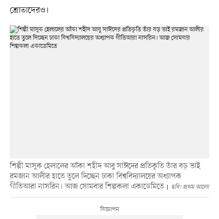
শ্রোতাদেরও।
শিল্পী মাসুক হেলালের আঁকা শহীদ আবু সাঈদের প্রতিকৃতি তাঁর বড় ভাই
রমজান আলীর হাতে তুলে দিচ্ছেন ঢাকা বিশ্ববিদ্যালয়ের অধ্যাপক
গীতিআরা নাসরিন। আজ সোমবার শিল্পকলা একাডেমিতে
ছবি: প্রথম আলো