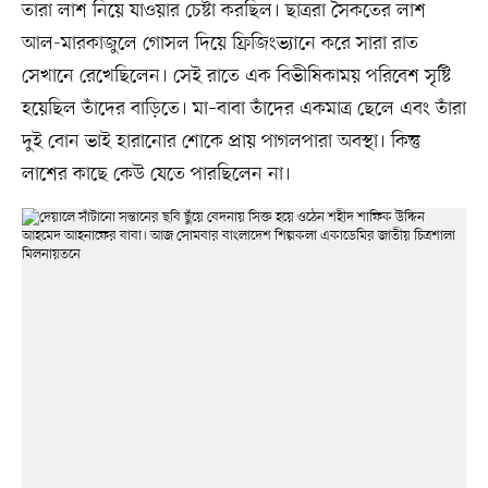
তারা লাশ নিয়ে যাওয়ার চেষ্টা করছিল। ছাত্ররা সৈকতের লাশ
আল-মারকাজুলে গোসল দিয়ে ফ্রিজিংভ্যানে করে সারা রাত
সেখানে রেখেছিলেন। সেই রাতে এক বিভীষিকাময় পরিবেশ সৃষ্টি
হয়েছিল তাঁদের বাড়িতে। মা–বাবা তাঁদের একমাত্র ছেলে এবং তাঁরা
দুই বোন ভাই হারানোর শোকে প্রায় পাগলপারা অবস্থা। কিন্তু
লাশের কাছে কেউ যেতে পারছিলেন না।