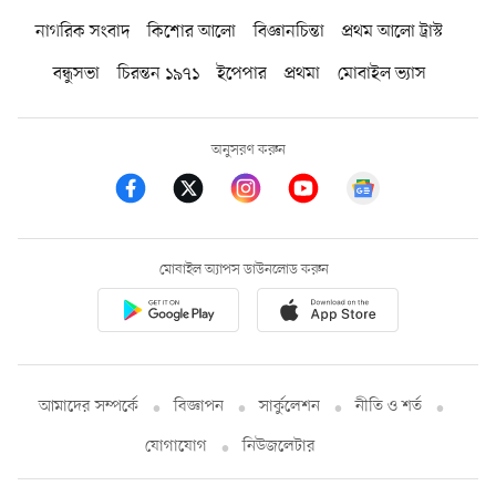
নাগরিক সংবাদ
কিশোর আলো
বিজ্ঞানচিন্তা
প্রথম আলো ট্রাস্ট
বন্ধুসভা
চিরন্তন ১৯৭১
ইপেপার
প্রথমা
মোবাইল ভ্যাস
অনুসরণ করুন
মোবাইল অ্যাপস ডাউনলোড করুন
আমাদের সম্পর্কে
বিজ্ঞাপন
সার্কুলেশন
নীতি ও শর্ত
যোগাযোগ
নিউজলেটার