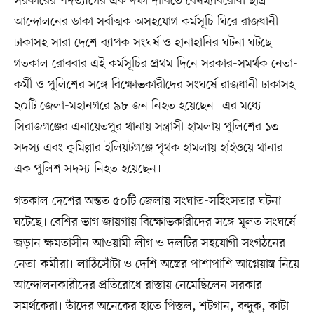
সরকারের পদত্যাগের এক দফা দাবিতে বৈষম্যবিরোধী ছাত্র
আন্দোলনের ডাকা সর্বাত্মক অসহযোগ কর্মসূচি ঘিরে রাজধানী
ঢাকাসহ সারা দেশে ব্যাপক সংঘর্ষ ও হানাহানির ঘটনা ঘটছে।
গতকাল রোববার এই কর্মসূচির প্রথম দিনে সরকার-সমর্থক নেতা-
কর্মী ও পুলিশের সঙ্গে বিক্ষোভকারীদের সংঘর্ষে রাজধানী ঢাকাসহ
২০টি জেলা-মহানগরে ৯৮ জন নিহত হয়েছেন। এর মধ্যে
সিরাজগঞ্জের এনায়েতপুর থানায় সন্ত্রাসী হামলায় পুলিশের ১৩
সদস্য এবং কুমিল্লার ইলিয়টগঞ্জে পৃথক হামলায় হাইওয়ে থানার
এক পুলিশ সদস্য নিহত হয়েছেন।
গতকাল দেশের অন্তত ৫০টি জেলায় সংঘাত-সহিংসতার ঘটনা
ঘটেছে। বেশির ভাগ জায়গায় বিক্ষোভকারীদের সঙ্গে মূলত সংঘর্ষে
জড়ান ক্ষমতাসীন আওয়ামী লীগ ও দলটির সহযোগী সংগঠনের
নেতা-কর্মীরা। লাঠিসোঁটা ও দেশি অস্ত্রের পাশাপাশি আগ্নেয়াস্ত্র নিয়ে
আন্দোলনকারীদের প্রতিরোধে রাস্তায় নেমেছিলেন সরকার-
সমর্থকেরা। তাঁদের অনেকের হাতে পিস্তল, শটগান, বন্দুক, কাটা