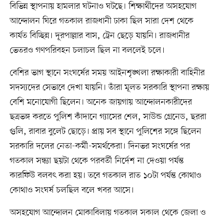
বিভিন্ন স্থাপনায় হামলার ঘটনাও ঘটছে। শিক্ষার্থীদের অসহযোগ
আন্দোলন ঘিরে গতকাল রাজধানী ঢাকা ছিল সারা দেশ থেকে
কার্যত বিচ্ছিন্ন। দূরপাল্লার বাস, ট্রেন ছেড়ে যায়নি। রাজধানীর
ভেতরও গণপরিবহন চলাচল ছিল না বললেই চলে।
বেশির ভাগ স্থানে সংঘর্ষের সময় আইনশৃঙ্খলা রক্ষাকারী বাহিনীর
সদস্যদের সেভাবে দেখা যায়নি। তাঁরা মূলত সরকারি স্থাপনা রক্ষায়
বেশি মনোযোগী ছিলেন। অনেক জায়গায় আন্দোলনকারীদের
ছত্রভঙ্গ করতে পুলিশ কাঁদানে গ্যাসের শেল, সাউন্ড গ্রেনেড, ছররা
গুলি, রাবার বুলেট ছোড়ে। প্রায় সব স্থানে পুলিশের সঙ্গে ছিলেন
সরকারি দলের নেতা-কর্মী-সমর্থকেরা। দিনভর সংঘর্ষের পর
গতকাল সন্ধ্যা ছয়টা থেকে পরবর্তী নির্দেশ না দেওয়া পর্যন্ত
কারফিউ বলবৎ করা হয়। তবে গতকাল রাত ১০টা পর্যন্ত কোথাও
কোথাও সংঘর্ষ চলছিল বলে খবর আসে।
অসহযোগ আন্দোলন মোকাবিলায় গতকাল সকাল থেকে জেলা ও