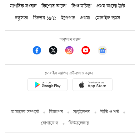
নাগরিক সংবাদ
কিশোর আলো
বিজ্ঞানচিন্তা
প্রথম আলো ট্রাস্ট
বন্ধুসভা
চিরন্তন ১৯৭১
ইপেপার
প্রথমা
মোবাইল ভ্যাস
অনুসরণ করুন
মোবাইল অ্যাপস ডাউনলোড করুন
আমাদের সম্পর্কে
বিজ্ঞাপন
সার্কুলেশন
নীতি ও শর্ত
যোগাযোগ
নিউজলেটার