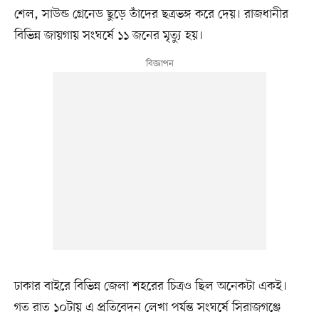
শেল, সাউন্ড গ্রেনেড ছুড়ে তাঁদের ছত্রভঙ্গ করে দেয়। রাজধানীর
বিভিন্ন জায়গায় সংঘর্ষে ১১ জনের মৃত্যু হয়।
ঢাকার বাইরে বিভিন্ন জেলা শহরের চিত্রও ছিল অনেকটা একই।
গত রাত ১০টায় এ প্রতিবেদন লেখা পর্যন্ত সংঘর্ষে সিরাজগঞ্জে