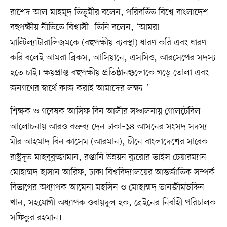
রাশেদ আল মাহমুদ তিতুমীর বলেন, পরিবর্তিত বিশ্বে বাংলাদেশ
বহুপক্ষীয় নীতিতে বিশ্বাসী। তিনি বলেন, ‘আমরা
মাল্টিল্যাটারালিজমকে (বহুপক্ষীয় ব্যবস্থা) ধারণ করি এবং ধারণ
করি বলেই আমরা ব্রিকস, আসিয়ানে, এসসিও, আরসেপের সদস্য
হতে চাই। ক্ষয়প্রাপ্ত বহুপক্ষীয় প্রতিষ্ঠানগুলোকে গড়ে তোলা এবং
জনগণের স্বার্থে কাজ করাই আমাদের লক্ষ্য।’
শিক্ষক ও গবেষক আসিফ বিন আলীর সঞ্চালনায় গোলটেবিল
আলোচনায় আরও বক্তব্য দেন ঢাকা–১৪ আসনের সংসদ সদস্য
মীর আহমাদ বিন কাসেম (আরমান), চীনে বাংলাদেশের সাবেক
রাষ্ট্রদূত মাহবুবুজ্জামান, রপ্তানি উন্নয়ন ব্যুরোর ভাইস চেয়ারম্যান
মোহাম্মদ হাসান আরিফ, ঢাকা বিশ্ববিদ্যালয়ের আন্তর্জাতিক সম্পর্ক
বিভাগের অধ্যাপক আমেনা মহসিন ও মোহাম্মদ তানজীমউদ্দিন
খান, সহযোগী অধ্যাপক ওবায়দুল হক, ব্রেইনের নির্বাহী পরিচালক
সফিকুর রহমান।