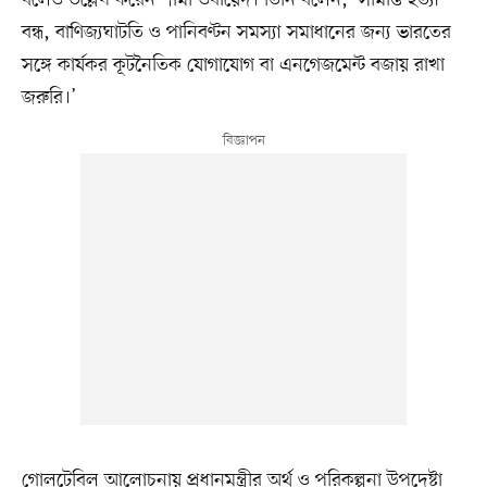
বলেও উল্লেখ করেন শামা ওবায়েদ। তিনি বলেন, ‘সীমান্ত হত্যা
বন্ধ, বাণিজ্যঘাটতি ও পানিবণ্টন সমস্যা সমাধানের জন্য ভারতের
সঙ্গে কার্যকর কূটনৈতিক যোগাযোগ বা এনগেজমেন্ট বজায় রাখা
জরুরি।’
গোলটেবিল আলোচনায় প্রধানমন্ত্রীর অর্থ ও পরিকল্পনা উপদেষ্টা