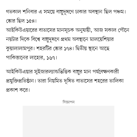
গতকাল শনিবার এ সময়ে বায়ুদূষণে ঢাকার অবস্থান ছিল পঞ্চম।
স্কোর ছিল ১৫৪।
আইকিউএয়ারের বাতাসের মানসূচক অনুযায়ী, আজ সকাল পৌনে
নয়টার দিকে বিশ্বে বায়ুদূষণে প্রথম অবস্থানে মালয়েশিয়ার
কুয়ালালামপুর। শহরটির স্কোর ১৭৪। দ্বিতীয় স্থানে আছে
পাকিস্তানের লাহোর, ১৬৭।
আইকিউএয়ার সুইজারল্যান্ডভিত্তিক বায়ুর মান পর্যবেক্ষণকারী
প্রযুক্তিপ্রতিষ্ঠান। তারা নিয়মিত দূষিত বাতাসের শহরের তালিকা
প্রকাশ করে।