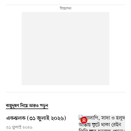
বায়ুদূষণ নিয়ে আরও পড়ুন
একঝলক (৩১ জুলাই ২০২৬)
৩১ জুলাই ২০২৬