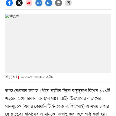
বায়ুদূষণ
অলংকরণ: আরাফাত করিম
আজ রোববার সকাল পৌনে নয়টার দিকে বায়ুদূষণে বিশ্বের ১০৯টি
শহরের মধ্যে ঢাকার অবস্থান ষষ্ঠ। আইকিউএয়ারের বাতাসের
মানসূচকে (এয়ার কোয়ালিটি ইনডেক্স-একিউআই) এ সময় ঢাকার
স্কোর ১৬২। বাতাসের এ মানকে ‘অস্বাস্থ্যকর’ বলে গণ্য করা হয়।