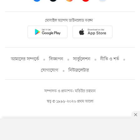
মোবাইল অ্যাপস ডাউনলোড করুন
আমাদের সম্পর্কে
বিজ্ঞাপন
সার্কুলেশন
নীতি ও শর্ত
যোগাযোগ
নিউজলেটার
সম্পাদক ও প্রকাশক: মতিউর রহমান
স্বত্ব © ১৯৯৮-২০২৬ প্রথম আলো
By using this site, you agree to our
Privacy Policy
.
OK