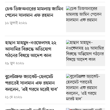
চেক ডিজঅনারের মামলায় জামিন
পেলেন সালমান এফ রহমান
১৬ জুলাই ২০২৬
হাছান মাহমুদ–নওফেলসহ ২২
আসামির বিরুদ্ধে অভিযোগ
গঠনের বিষয়ে আদেশ কাল
২৯ জুন ২০২৬
বুলেটপ্রুফ জ্যাকেট–হেলমেট
পরাতেই সালমান এফ রহমান
বললেন, ‘এই গরমে মরেই যাব’
২১ মে ২০২৬