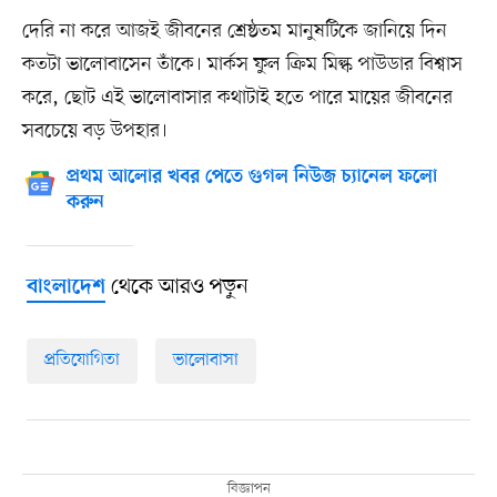
দেরি না করে আজই জীবনের শ্রেষ্ঠতম মানুষটিকে জানিয়ে দিন
কতটা ভালোবাসেন তাঁকে। মার্কস ফুল ক্রিম মিল্ক পাউডার বিশ্বাস
করে, ছোট এই ভালোবাসার কথাটাই হতে পারে মায়ের জীবনের
সবচেয়ে বড় উপহার।
প্রথম আলোর খবর পেতে গুগল নিউজ চ্যানেল ফলো
করুন
থেকে আরও পড়ুন
বাংলাদেশ
প্রতিযোগিতা
ভালোবাসা