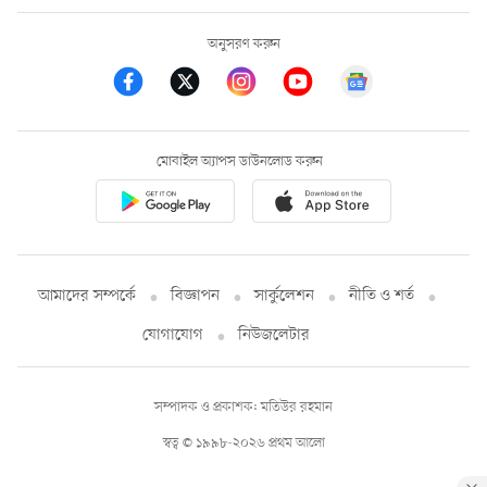
অনুসরণ করুন
মোবাইল অ্যাপস ডাউনলোড করুন
আমাদের সম্পর্কে
বিজ্ঞাপন
সার্কুলেশন
নীতি ও শর্ত
যোগাযোগ
নিউজলেটার
সম্পাদক ও প্রকাশক: মতিউর রহমান
স্বত্ব © ১৯৯৮-২০২৬ প্রথম আলো