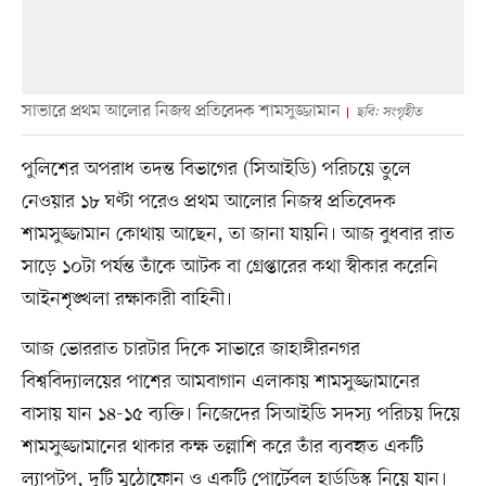
সাভারে প্রথম আলোর নিজস্ব প্রতিবেদক শামসুজ্জামান
ছবি: সংগৃহীত
পুলিশের অপরাধ তদন্ত বিভাগের (সিআইডি) পরিচয়ে তুলে
নেওয়ার ১৮ ঘণ্টা পরেও প্রথম আলোর নিজস্ব প্রতিবেদক
শামসুজ্জামান কোথায় আছেন, তা জানা যায়নি। আজ বুধবার রাত
সাড়ে ১০টা পর্যন্ত তাঁকে আটক বা গ্রেপ্তারের কথা স্বীকার করেনি
আইনশৃঙ্খলা রক্ষাকারী বাহিনী।
আজ ভোররাত চারটার দিকে সাভারে জাহাঙ্গীরনগর
বিশ্ববিদ্যালয়ের পাশের আমবাগান এলাকায় শামসুজ্জামানের
বাসায় যান ১৪-১৫ ব্যক্তি। নিজেদের সিআইডি সদস্য পরিচয় দিয়ে
শামসুজ্জামানের থাকার কক্ষ তল্লাশি করে তাঁর ব্যবহৃত একটি
ল্যাপটপ, দুটি মুঠোফোন ও একটি পোর্টেবল হার্ডডিস্ক নিয়ে যান।