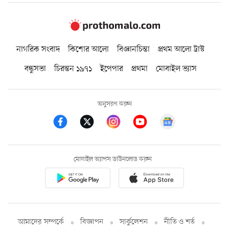
নাগরিক সংবাদ
কিশোর আলো
বিজ্ঞানচিন্তা
প্রথম আলো ট্রাস্ট
বন্ধুসভা
চিরন্তন ১৯৭১
ইপেপার
প্রথমা
মোবাইল ভ্যাস
অনুসরণ করুন
মোবাইল অ্যাপস ডাউনলোড করুন
আমাদের সম্পর্কে
বিজ্ঞাপন
সার্কুলেশন
নীতি ও শর্ত