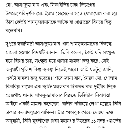
মো. আসাদুজ্জামান এবং সিআইডির ঢাকা বিভাগের
উপমহাপরিদর্শক মো. ইমাম হোসেনের সঙ্গে যোগাযোগ করা হয়।
তাঁরা কেউই শামসুজ্জামানকে আটক বা গ্রেপ্তারের বিষয়ে কিছু
বলেননি।
দুপুরে স্বরাষ্ট্রমন্ত্রী আসাদুজ্জামান খান শামসুজ্জামানের বিরুদ্ধে
মামলা হওয়ার বিষয়টি জানান। তিনি বলেন, ‘কেউ যদি সংক্ষুব্ধ
হয়ে বিচার চায়, সংক্ষুব্ধ হয়ে থানায় মামলা রুজু করে, সেই
অনুযায়ী পুলিশ কিন্তু ব্যবস্থা নিতেই পারে। আমি যতটুকু জানি,
একটা মামলা রুজু হয়েছে।’ পরে জানা যায়, সৈয়দ মো. গোলাম
কিবরিয়া নামের এক ব্যক্তি মঙ্গলবার দিবাগত রাত দুইটার দিকে
তেজগাঁও থানায় শামসুজ্জামানের বিরুদ্ধে ডিজিটাল নিরাপত্তা
আইনে একটি মামলা করেছেন। বাদীর পরিচয়ে লেখা হয়েছে তিনি
ঢাকার কল্যাণপুরের বাসিন্দা। তাঁর ফেসবুক পেজে দেওয়া তথ্য
অনুযায়ী, তিনি যুবলীগের ঢাকা মহানগর উত্তরের ১১ নম্বর ওয়ার্ডের